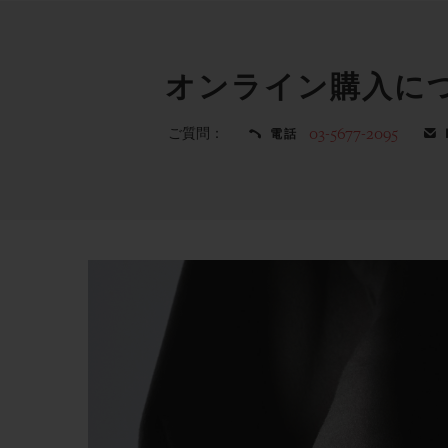
オンライン購入に
ご質問：
03-5677-2095
電話