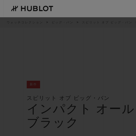
Skip
to
main
content
パ
ウォッチコレクション
ビッグ・バン
スピリット オブ ビッグ・バン
ン
く
ず
リ
ス
ト
最近の検索
新作
最近の検索はありません
新作
スピリット オブ ビッグ・バン
インパクト オール
ブラック