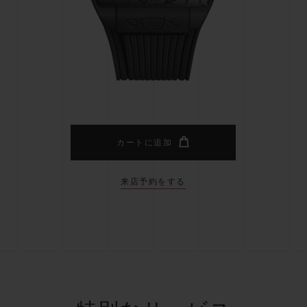
ビッグ・バン
スピリット オブ ビッグ・バン
ピーチセラミック
エッセンシャル トープ
リロ
オンライン限定
タと延長
配送日数
送料＆返品無料
安全な決済
カートに追加
来店予約をする
わせ
ブティック検