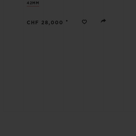
42MM
ビッグ・バン
サマー マルチカラーセラミ
ック
•
CHF 28,000
特別なサービス
5＋5年保証
ウブロティス
保証
お問い合