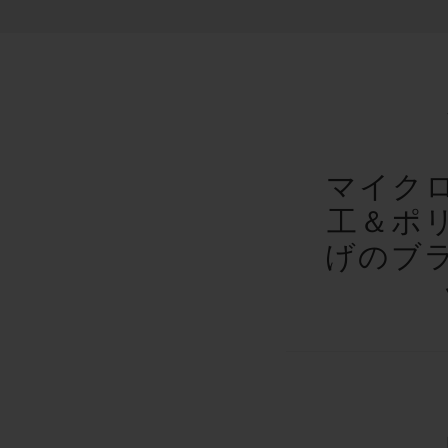
マイク
工＆ポ
げのブ