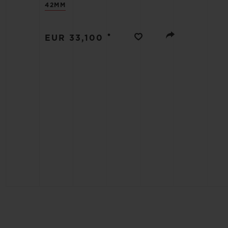
42MM
ビッグ・バン
サマー マルチカラーセラミ
ック
•
EUR 33,100
特別なサービス
5＋5年保証
ウブロティス
保証
お問い合