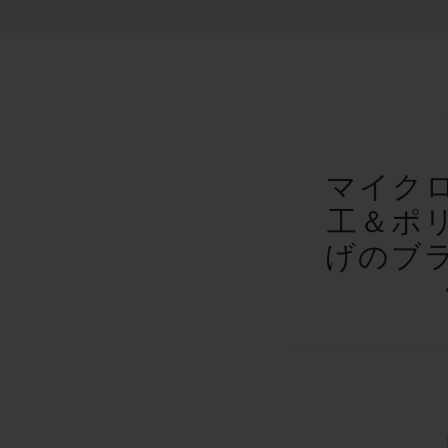
マイク
工＆ポ
げのブ