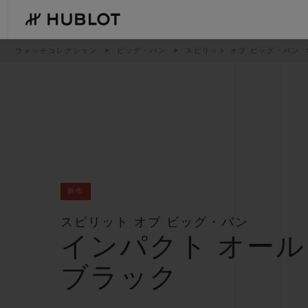
Skip
to
main
content
パ
ウォッチコレクション
ビッグ・バン
スピリット オブ ビッグ・バン
ン
く
ず
リ
ス
ト
最近の検索
新作
最近の検索はありません
新作
スピリット オブ ビッグ・バン
インパクト オール
ブラック