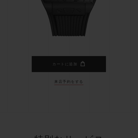
ビッグ・バン
スピリット オブ ビッグ・バン
ピーチセラミック
エッセンシャル トープ
リロ
オンライン限定
タと延長
配送日数
送料＆返品無料
安全な決済
カートに追加
来店予約をする
わせ
ブティック検