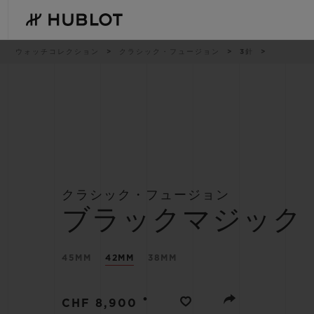
Skip
to
main
content
パ
ウォッチコレクション
クラシック・フュージョン
3針
ン
く
ず
リ
ス
ト
最近の検索
新作
最近の検索はありません
クラシック・フュージョン
ブラックマジック
45MM
42MM
38MM
•
CHF 8,900