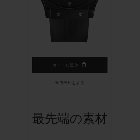
ビッグ・バン
スピリット オブ ビッグ・バン
ピーチセラミック
エッセンシャル トープ
リロ
オンライン限定
タと延長
配送日数
送料＆返品無料
安全な決済
カートに追加
来店予約をする
わせ
ブティック検
最先端の素材