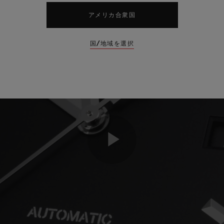
アメリカ合衆国
国/地域を選択
Play
Video