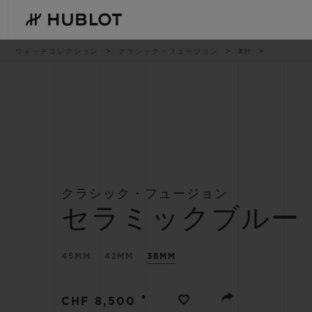
Skip
to
main
content
パ
ウォッチコレクション
クラシック・フュージョン
3針
ン
く
ず
リ
ス
ト
最近の検索
新作
最近の検索はありません
クラシック・フュージョン
セラミックブルー
45MM
42MM
38MM
•
CHF 8,500