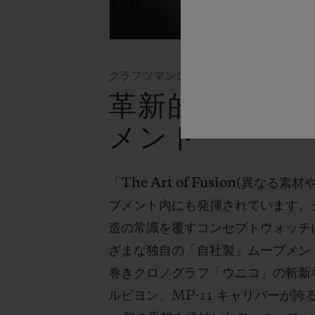
クラフツマンシップ
革新的なウォッ
メント
「
The Art of Fusion(
異なる素材
ブメント内にも発揮されています。
造の常識を覆すコンセプトウォッチ
ざまな独自の「自社製」ムーブメン
巻きクロノグラフ「ウニコ」の斬新
ルビヨン、
MP-11
キャリバーが誇