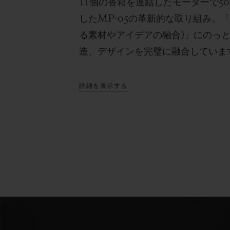
11
個の香箱を連結したモーターで
50
した
MP-05
の革新的な取り組み。
る素材やアイデアの融合
)
」にのっ
造、デザインを完璧に融合していま
詳細を表示する