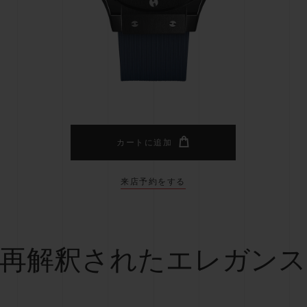
ビッグ・バン
スピリット オブ ビッグ・バン
ピーチセラミック
エッセンシャル トープ
リロ
オンライン限定
タと延長
配送日数
送料＆返品無料
安全な決済
カートに追加
来店予約をする
わせ
ブティック検
再解釈されたエレガンス