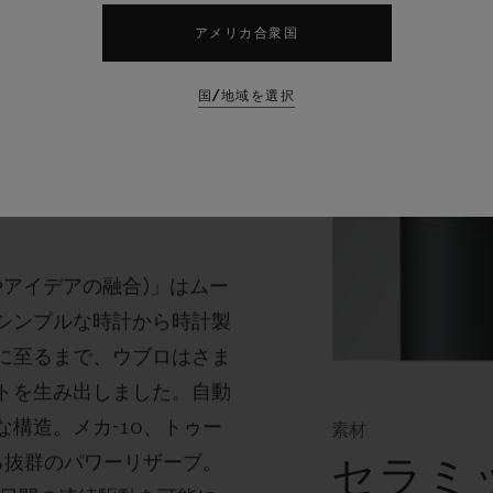
アメリカ合衆国
国/地域を選択
チ ムーブ
やアイデアの融合
)
」はムー
シンプルな時計から時計製
に至るまで、ウブロはさま
トを生み出しました。自動
な構造。メカ
-10
、トゥー
素材
る抜群のパワーリザーブ。
セラミ