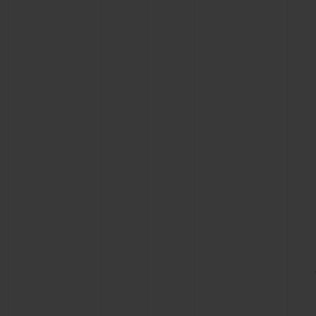
ビッグ・バン
サマー マルチカラーセラミ
ック
特別なサービス
5＋5年保証
ウブロティス
保証
お問い合