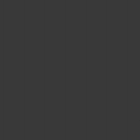
ビッグ・バン
サマー マルチカラーセラミ
ック
特別なサービス
5＋5年保証
ウブロティス
保証
お問い合