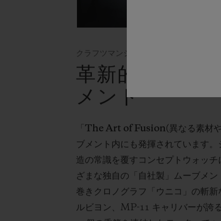
クラフツマンシップ
革新的なウォッ
メント
「
The Art of Fusion(
異なる素材
ブメント内にも発揮されています。
造の常識を覆すコンセプトウォッチ
ざまな独自の「自社製」ムーブメン
巻きクロノグラフ「ウニコ」の斬新
ルビヨン、
MP-11
キャリバーが誇