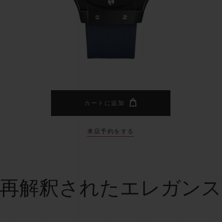
ビッグ・バン
スピリット オブ ビッグ・バン
ピーチセラミック
エッセンシャル トープ
リロ
オンライン限定
タと延長
配送日数
送料＆返品無料
安全な決済
カートに追加
来店予約をする
わせ
ブティック検
再解釈されたエレガンス