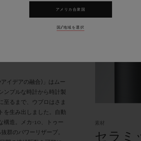
アメリカ合衆国
国/地域を選択
チ ムーブ
やアイデアの融合
)
」はムー
シンプルな時計から時計製
に至るまで、ウブロはさま
トを生み出しました。自動
な構造。メカ
-10
、トゥー
素材
る抜群のパワーリザーブ。
セラミ