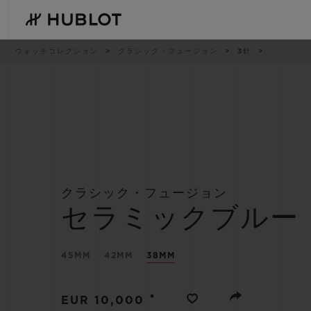
Skip
to
main
content
パ
ウォッチコレクション
クラシック・フュージョン
3針
ン
く
ず
リ
ス
ト
最近の検索
新作
最近の検索はありません
クラシック・フュージョン
セラミックブルー
45MM
42MM
38MM
•
EUR 10,000