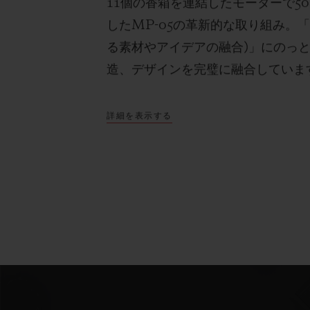
11
個の香箱を連結したモーターで
50
した
MP-05
の革新的な取り組み。
る素材やアイデアの融合
)
」にのっ
造、デザインを完璧に融合していま
詳細を表示する