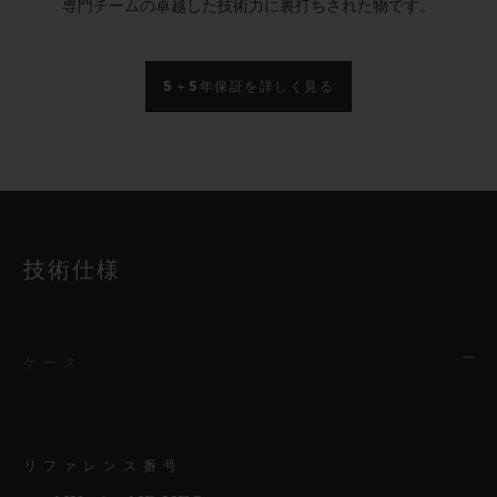
専門チームの卓越した技術力に裏打ちされた物です。
5＋5年保証を詳しく見る
技術仕様
ケース
リファレンス番号