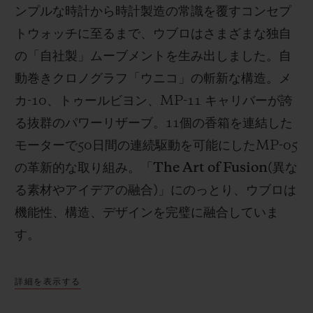
ンプルな時計から時計製造の常識を覆すコンセプ
トウォッチに至るまで、ウブロはさまざまな独自
の「自社製」ムーブメントを生み出しました。自
動巻きクロノグラフ「ウニコ」の斬新な構造。メ
カ
-10
、トゥールビヨン、
MP-11
キャリバーが誇
る抜群のパワーリザーブ。
11
個の香箱を連結した
モーターで
50
日間の連続駆動を可能にした
MP-05
の革新的な取り組み。「
The Art of Fusion(
異な
る素材やアイデアの融合
)
」にのっとり、ウブロは
機能性、構造、デザインを完璧に融合していま
す。
詳細を表示する