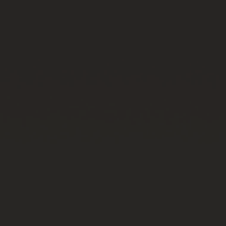
ビッグ・バン
ビッグ・バン
スピリット オブ ビ
バン
サマー マルチカラーセラ
ピーチセラミック
エッセンシャル 
ミック
オンライン限
特別なサービス
5＋5年保証
ウブロティスタと延長保証
配送日数
送料＆返品無料
安全な決済
ギフトポーチ