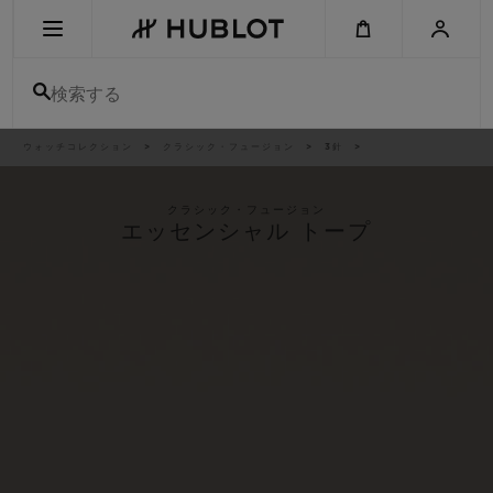
Skip
to
main
content
検索する
パ
ウォッチコレクション
クラシック・フュージョン
3針
最近の検索
ン
く
ず
リ
最近の検索はありません
ス
クラシック・フュージョン
ト
エッセンシャル トープ
新作