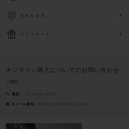
詳細を表示する
送料は無料となり、返品も簡単な手続きのみで無料となりま
+
安全な決済
す
最新の決済技術をご利用ください。オンラインでのすべての
+
ギフトポーチ
ご購入は迅速で安全に処理され、お客様の個人情報は確実に
保護されます。
ウブロの無料ギフトポーチでお買い物をより特別なものにし
てみませんか？
オンライン購入についてのお問い合わせ
ご質問：
+41 22 990 99 80
電話
eboutique@hublot.com
Eメール通知