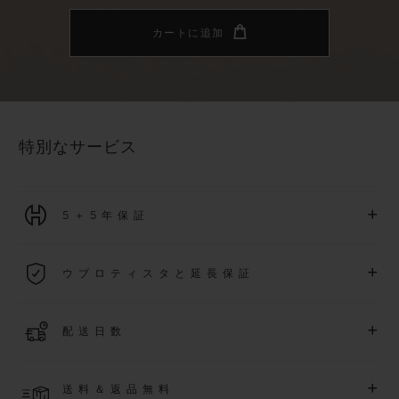
カートに追加
特別なサービス
+
5＋5年保証
2026年1月1日以降に購入された全ての時計には、5年間の国
+
ウブロティスタと延長保証
際保証が適用されます。
詳細を表示する
「ウブロティスタ」コミュニティに参加する
事で
、
2026
年
1
+
配送日数
月
1
日以降に購入された時計を対象に、保証を
さら
に5
年間延
長できます
(
条件あり
)
。また、メンバー限定のイベントにも
ご入金確認後、4～8営業日以内に配送予定です。在庫状況に
アクセス可能になります。
+
送料＆返品無料
より異なる場合がございます