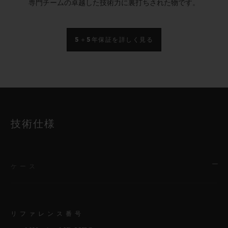
専門チームの卓越した技術力に裏打ちされた物です。
5＋5年保証を詳しく見る
技術仕様
ケース
リファレンス番号