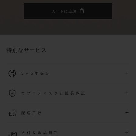
カートに追加
特別なサービス
+
5＋5年保証
2026年1月1日以降に購入された全ての時計には、5年間の国
+
ウブロティスタと延長保証
際保証が適用されます。
詳細を表示する
「ウブロティスタ」コミュニティに参加する
事で
、
2026
年
1
+
配送日数
月
1
日以降に購入された時計を対象に、保証を
さら
に5
年間延
長できます
(
条件あり
)
。また、メンバー限定のイベントにも
ご入金確認後、2～6営業日以内に配送予定です。在庫状況に
アクセス可能になります。
+
送料＆返品無料
より異なる場合がございます