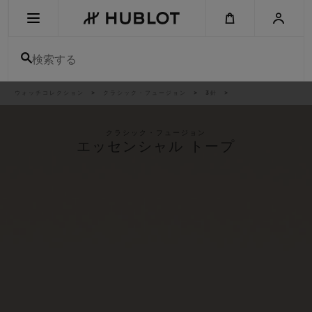
Skip
to
main
content
検索する
パ
ウォッチコレクション
クラシック・フュージョン
3針
最近の検索
ン
く
ず
リ
最近の検索はありません
ス
クラシック・フュージョン
ト
エッセンシャル トープ
新作