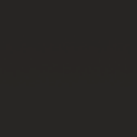
ビッグ・バン
ビッグ・バン
スピリット オブ ビ
バン
サマー マルチカラーセラ
ピーチセラミック
エッセンシャル 
ミック
オンライン限
特別なサービス
5＋5年保証
ウブロティスタと延長保証
配送日数
送料＆返品無料
安全な決済
ギフトポーチ