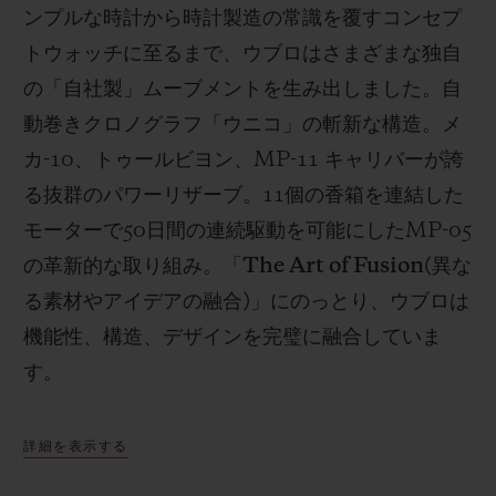
ンプルな時計から時計製造の常識を覆すコンセプ
トウォッチに至るまで、ウブロはさまざまな独自
の「自社製」ムーブメントを生み出しました。自
動巻きクロノグラフ「ウニコ」の斬新な構造。メ
カ
-10
、トゥールビヨン、
MP-11
キャリバーが誇
る抜群のパワーリザーブ。
11
個の香箱を連結した
モーターで
50
日間の連続駆動を可能にした
MP-05
の革新的な取り組み。「
The Art of Fusion(
異な
る素材やアイデアの融合
)
」にのっとり、ウブロは
機能性、構造、デザインを完璧に融合していま
す。
詳細を表示する