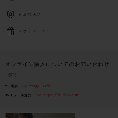
詳細を表示する
送料は無料となり、返品も簡単な手続きのみで無料となりま
+
安全な決済
す
最新の決済技術をご利用ください。オンラインでのすべての
+
ギフトポーチ
ご購入は迅速で安全に処理され、お客様の個人情報は確実に
保護されます。
ウブロの無料ギフトポーチでお買い物をより特別なものにし
てみませんか？
オンライン購入についてのお問い合わせ
ご質問：
+41 22 990 99 80
電話
eboutique@hublot.com
Eメール通知