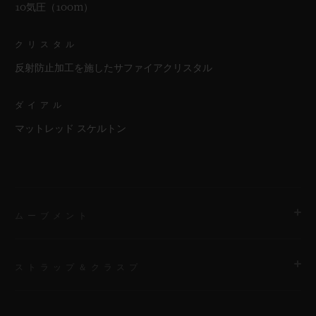
10気圧（100m）
クリスタル
反射防止加工を施したサファイアクリスタル
ダイアル
マットレッド スケルトン
ムーブメント
ストラップ＆クラスプ
ムーブメント
HUB1280 ウニコ マニュファクチュール 自動巻きクロノグラフ