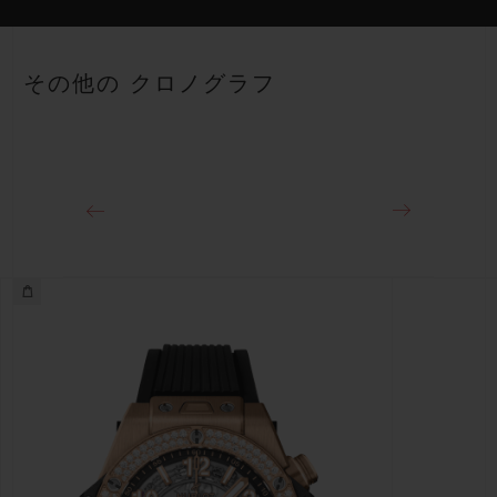
コラムホイール式フライバック ムーブメント
ストラップ
ブラックとレッドのストラクチャードラバー（ライン入り）スト
パワーリザーブ
その他の クロノグラフ
ラップ
約72時間
クラスプ
ブラックセラミック＆チタニウム（ブラックコーティング）