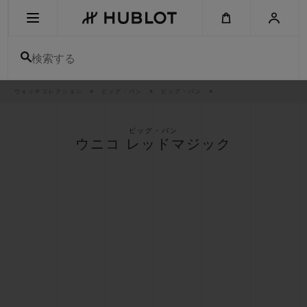
Skip
to
main
content
検索する
パ
ウォッチコレクション
ビッグ・バン
ビッグ・バン
最近の検索
ン
く
ず
リ
最近の検索はありません
ス
ビッグ・バン
ト
ウニコ レッドマジック
新作