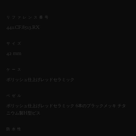
リファレンス番号
441.CF.8513.RX
サイズ
42 mm
ケース
ポリッシュ仕上げレッドセラミック
ベゼル
ポリッシュ仕上げレッドセラミック 6本のブラックメッキ チタ
ニウム製H型ビス
防水性