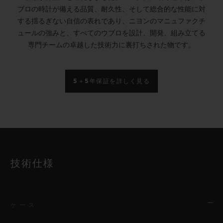
ブロの時計が備える品質、耐久性、そして総合的な性能に対
する揺るぎない自信の表れであり、ニヨンのマニュファクチ
ュールの強みと、すべてのウブロを設計、開発、組み立てる
専門チームの卓越した技術力に裏打ちされた物です。
5＋5年保証を詳しく見る
技術仕様
ケース