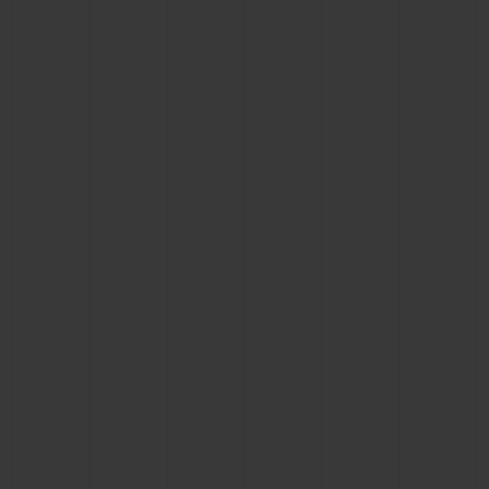
ビッグ・バン
ビッグ・バン
スピリット オブ ビ
バン
サマー マルチカラーセラ
ピーチセラミック
エッセンシャル 
ミック
オンライン限
特別なサービス
5＋5年保証
ウブロティスタと延長保証
配送日数
送料＆返品無料
安全な決済
ギフトポーチ