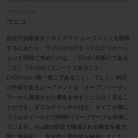
ムーブメント
ウニコ
自社で自動巻きクロノグラフ ムーブメントを開発
するにあたり、ウブロがそのすべてのクリエーシ
ョンと同様に求めたのは、「First (先駆けである
こと)、Unique (ユニークであること)、
Different (唯一無二であること)」でした。時計
の中枢であるムーブメントは「オープンワーク」
で一から開発された構造を余すところなく見るこ
とができ、ダブルクラッチのほか、ダイアル側に
コラムホイールと72時間パワーリザーブを装備し
ています。354個の部品で構成される構造を最大
限に単純化し、安全性と堅牢性を確保しました。