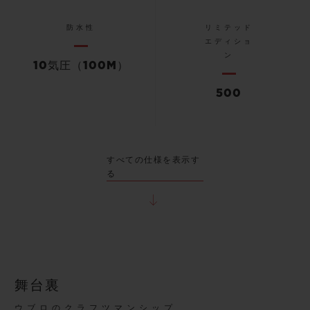
防水性
リミテッド
エディショ
ン
10気圧（100M）
500
すべての仕様を表示す
る
舞台裏
ウブロのクラフツマンシップ