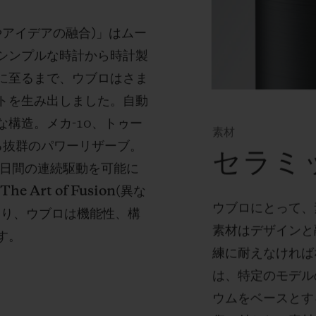
やアイデアの融合
)
」はムー
シンプルな時計から時計製
に至るまで、ウブロはさま
トを生み出しました。自動
な構造。メカ
-10
、トゥー
素材
る抜群のパワーリザーブ。
セラミ
日間の連続駆動を可能に
「
The Art of Fusion(
異な
ウブロにとって、
とり、ウブロは機能性、構
素材はデザインと
す。
練に耐えなければ
は、特定のモデル
ウムをベースとす