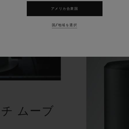
アメリカ合衆国
国/地域を選択
チ ムーブ