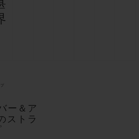
湛
界
ップ
バー＆ア
のストラ
プ