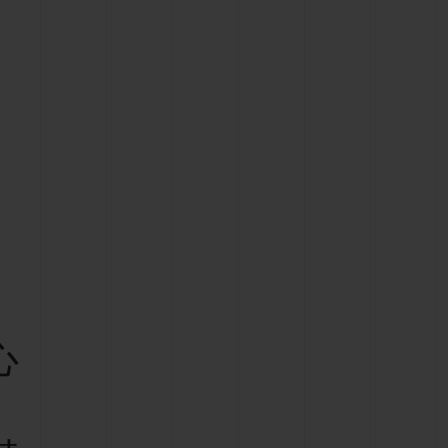
ビッグ・バン
ーデッド オールブラッ
ク
ギフトポーチ
索
心