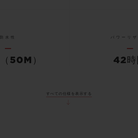
防水性
パワーリ
（50M）
42
すべての仕様を表示する