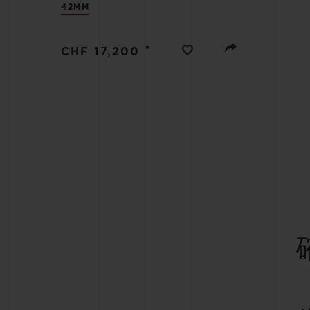
42MM
ビッグ・バン
サマー マルチカラーセラミ
ック
•
CHF 17,200
特別なサービス
5＋5年保証
ウブロティス
保証
お問い合