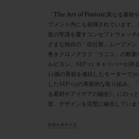
「
The Art of Fusion(
異なる素材
ブメント内にも発揮されています。
造の常識を覆すコンセプトウォッチ
ざまな独自の「自社製」ムーブメン
巻きクロノグラフ「ウニコ」の斬新
ルビヨン、
MP-11
キャリバーが誇
11
個の香箱を連結したモーターで
50
した
MP-05
の革新的な取り組み。
る素材やアイデアの融合
)
」にのっ
造、デザインを完璧に融合していま
詳細を表示する