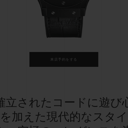
ビッグ・バン
スピリット オブ ビッグ・バン
ピーチセラミック
エッセンシャル トープ
リロ
オンライン限定
タと延長
配送日数
送料＆返品無料
安全な決済
来店予約をする
わせ
ブティック検
確立されたコードに遊び
を加えた現代的なスタイ