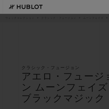
Skip
to
main
content
パ
ウォッチコレクション
クラシック・フュージョン
ムーンフェイズ
ン
く
ず
リ
ス
ト
最近の検索
新作
最近の検索はありません
クラシック・フュージョン
アエロ・フュージ
ン ムーンフェイズ
ブラックマジック