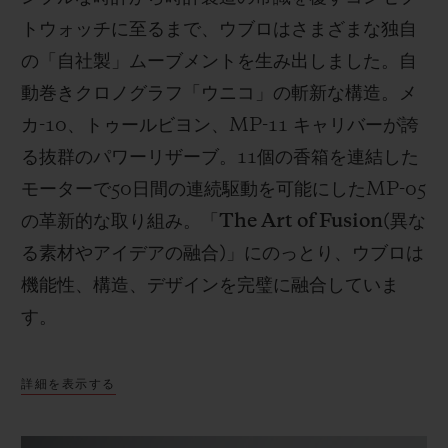
トウォッチに至るまで、ウブロはさまざまな独自
の「自社製」ムーブメントを生み出しました。自
動巻きクロノグラフ「ウニコ」の斬新な構造。メ
カ
-10
、トゥールビヨン、
MP-11
キャリバーが誇
る抜群のパワーリザーブ。
11
個の香箱を連結した
モーターで
50
日間の連続駆動を可能にした
MP-05
の革新的な取り組み。「
The Art of Fusion(
異な
る素材やアイデアの融合
)
」にのっとり、ウブロは
機能性、構造、デザインを完璧に融合していま
す。
詳細を表示する