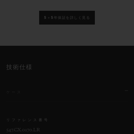
5＋5年保証を詳しく見る
技術仕様
ケース
リファレンス番号
547.CX.0170.LR