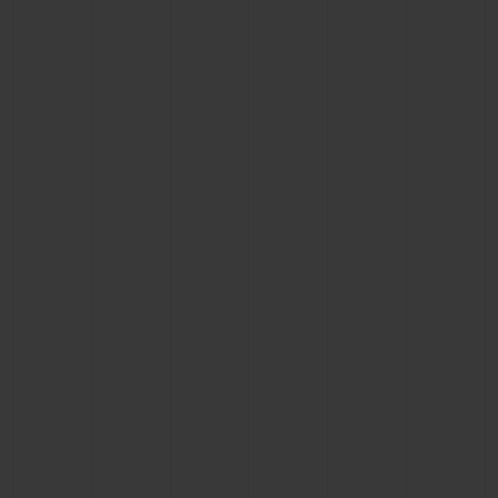
ビッグ・バン
ビッグ・バン
スピリット オブ ビ
バン
サマー マルチカラーセラ
ピーチセラミック
エッセンシャル 
ミック
オンライン限
特別なサービス
5＋5年保証
ウブロティスタと延長保証
配送日数
送料＆返品無料
安全な決済
ギフトポーチ