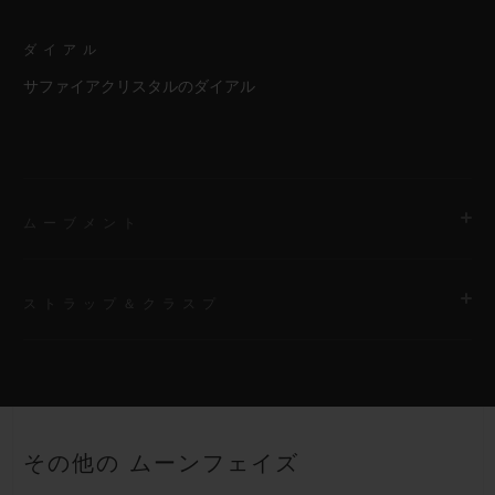
ダイアル
サファイアクリスタルのダイアル
ムーブメント
ストラップ＆クラスプ
ムーブメント
HUB1131 自動巻きムーンフェイズ ムーブメント
ストラップ
パワーリザーブ
ブラックラバー＆アリゲーターのストラップ
約48時間
その他の ムーンフェイズ