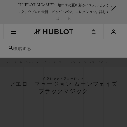
Skip
HUBLOT SUMMER : 地中海の夏を彩るパステルセラミ
to
main
ック。ウブロの最新「ビッグ・バン」コレクション。詳しく
content
は
こちら
最近の検索
検索する
最近の検索はありません
新作
パ
ウォッチコレクション
クラシック・フュージョン
ムーンフェイズ
ン
く
ず
リ
ス
クラシック・フュージョン
ト
アエロ・フュージョン ムーンフェイズ
ブラックマジック