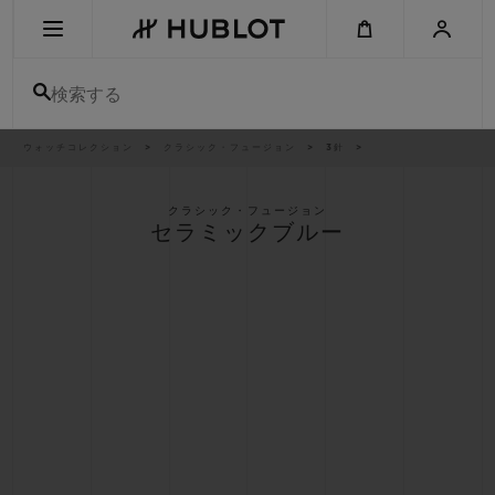
Skip
to
main
content
検索する
パ
ウォッチコレクション
クラシック・フュージョン
3針
最近の検索
ン
く
ず
リ
最近の検索はありません
ス
クラシック・フュージョン
ト
セラミックブルー
新作