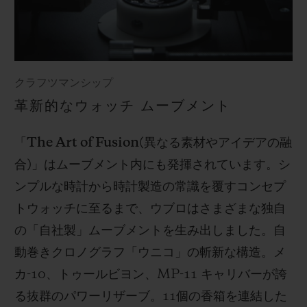
クラフツマンシップ
革新的なウォッチ ムーブメント
「
The Art of Fusion(
異なる素材やアイデアの融
合
)
」はムーブメント内にも発揮されています。シ
ンプルな時計から時計製造の常識を覆すコンセプ
トウォッチに至るまで、ウブロはさまざまな独自
の「自社製」ムーブメントを生み出しました。自
動巻きクロノグラフ「ウニコ」の斬新な構造。メ
カ
-10
、トゥールビヨン、
MP-11
キャリバーが誇
る抜群のパワーリザーブ。
11
個の香箱を連結した