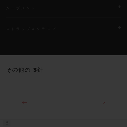
ムーブメント
ストラップ＆クラスプ
ムーブメント
HUB1110 自動巻きムーブメント
ストラップ
パワーリザーブ
ブルーのライン入りラバーストラップ
約48時間
その他の 3針
クラスプ
ステンレススチール（ブラックコーティング）