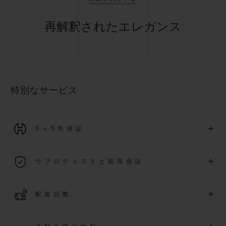
再解釈されたエレガンス
特別なサービス
+
5＋5年保証
2026年1月1日以降に購入された全ての時計には、5年間の国
+
ウブロティスタと延長保証
際保証が適用されます。
詳細を表示する
「ウブロティスタ」コミュニティに参加する
事で
、
2026
年
1
+
配送日数
月
1
日以降に購入された時計を対象に、保証を
さら
に5
年間延
長できます
(
条件あり
)
。また、メンバー限定のイベントにも
ご入金確認後、4～9営業日以内に配送予定です。在庫状況に
アクセス可能になります。