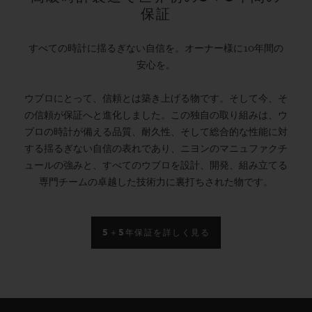
保証
すべての時計に揺るぎない自信を。オーナー様に10年間の
安心を。
ウブロにとって、信頼とは築き上げる物です。そして今、そ
の信頼が保証へと進化しました。この独自の取り組みは、ウ
ブロの時計が備える品質、耐久性、そして総合的な性能に対
する揺るぎない自信の表れであり、ニヨンのマニュファクチ
ュールの強みと、すべてのウブロを設計、開発、組み立てる
専門チームの卓越した技術力に裏打ちされた物です。
5＋5年保証を詳しく見る