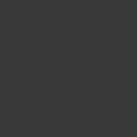
ビッグ・バン
ビッグ・バン
スピリット オブ ビ
バン
サマー マルチカラーセラ
ピーチセラミック
エッセンシャル 
ミック
オンライン限
特別なサービス
5＋5年保証
ウブロティスタと延長保証
配送日数
送料＆返品無料
安全な決済
ギフトポーチ