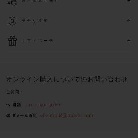
+
送料＆返品無料
より異なる場合がございます
詳細を表示する
送料は無料となり、返品も簡単な手続きのみで無料となりま
+
安全な決済
す
最新の決済技術をご利用ください。オンラインでのすべての
+
ギフトポーチ
ご購入は迅速で安全に処理され、お客様の個人情報は確実に
保護されます。
ウブロの無料ギフトポーチでお買い物をより特別なものにし
てみませんか？
オンライン購入についてのお問い合わせ
ご質問：
+41 22 990 99 80
電話
eboutique@hublot.com
Eメール通知