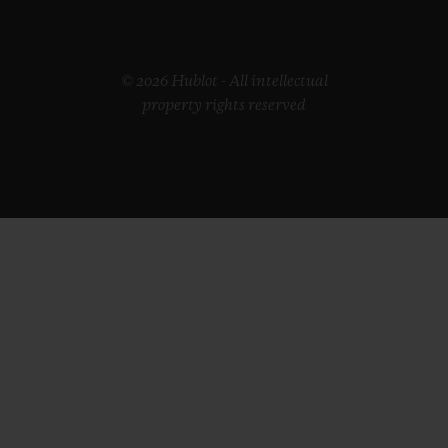
© 2026 Hublot - All intellectual
property rights reserved