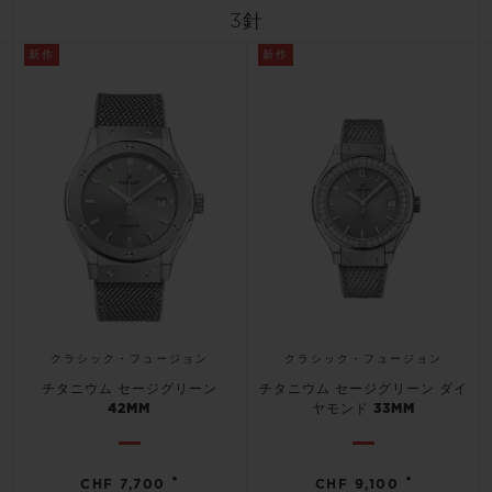
ビッグ・バン
ビッグ・バン
スピリット オブ ビ
3針
バン
サマー マルチカラーセラ
ピーチセラミック
エッセンシャル 
ミック
新作
新作
オンライン限
特別なサービス
5＋5年保証
ウブロティスタと延長保証
配送日数
クラシック・フュージョン
クラシック・フュージョン
送料＆返品無料
チタニウム セージグリーン
チタニウム セージグリーン ダイ
42MM
ヤモンド 33MM
安全な決済
•
•
ギフトポーチ
CHF 7,700
CHF 9,100