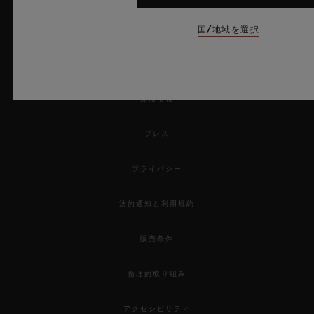
注文品を返品する
国/地域を選択
お問い合わせ
採用情報
プレス
プライバシー
法的通知と利用規約
販売条件
倫理的取り組み
アクセシビリティ