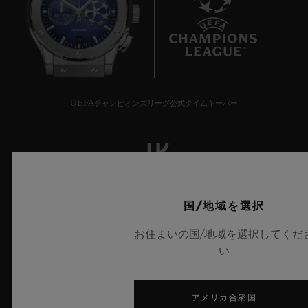
10
UEFAチャンピオンズリーグ公式タイムキーパー
ニュースレター
国/地域を選択
お住まいの国/地域を選択してくだ
サービス
い
来店予約をする
アメリカ合衆国
ご注文状況の確認