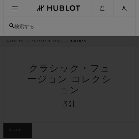
Skip
to
main
content
検索する
パ
WATCHES
CLASSIC FUSION
3-HANDS
最近の検索
ン
く
ず
リ
最近の検索はありません
ス
ト
クラシック・フュ
新作
ージョン コレクシ
ョン
3針
フィルタ