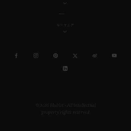
ルーマニア
© 2026 Hublot - All intellectual
property rights reserved