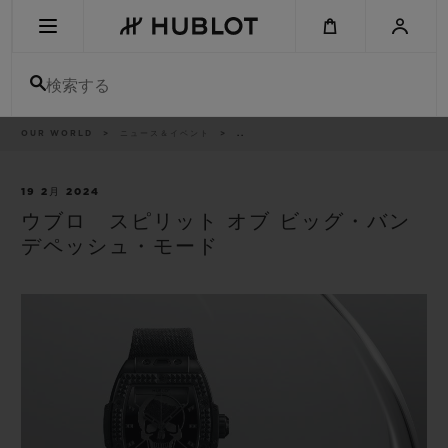
Skip
to
main
content
検索する
パ
OUR WORLD
ニュース＆イベント
..
最近の検索
ン
く
ず
リ
最近の検索はありません
ス
19 2月 2024
ト
ウブロ スピリット オブ ビッグ・バン
新作
デペッシュ・モード