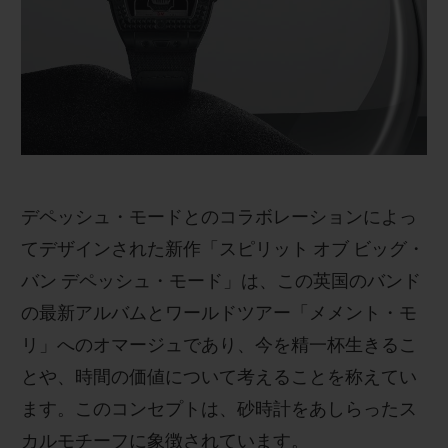
ビッグ・バン
ビッグ・バン
スピリット オブ ビ
バン
サマー マルチカラーセラ
ピーチセラミック
エッセンシャル 
ミック
オンライン限
特別なサービス
5＋5年保証
デペッシュ・モードとのコラボレーションによっ
ウブロティスタと延長保証
てデザインされた新作「スピリット オブ ビッグ・
バン デペッシュ・モード」は、この英国のバンド
配送日数
の最新アルバムとワールドツアー「メメント・モ
送料＆返品無料
リ」へのオマージュであり、今を精一杯生きるこ
とや、時間の価値について考えることを称えてい
安全な決済
ます。このコンセプトは、砂時計をあしらったス
カルモチーフに象徴されています。
ギフトポーチ