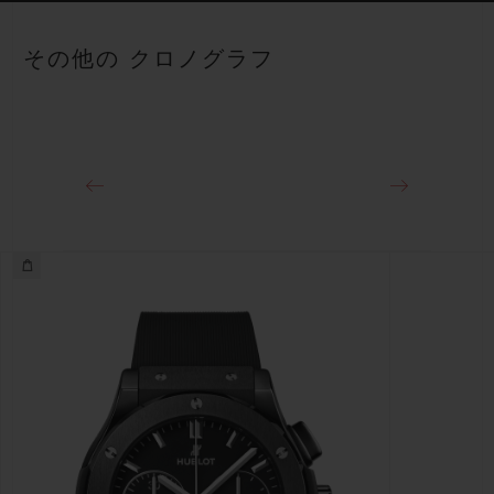
ストラップ
パワーリザーブ
ブラックのラバー（ライン入り）ストラップ
約48時間
その他の クロノグラフ
クラスプ
ステンレススチール（ブラックコーティング）