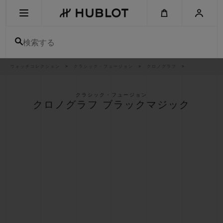
Skip
to
main
content
検索する
パ
ウォッチコレクション
クラシック・フュージョン
クロノグラフ
最近の検索
ン
く
ず
リ
最近の検索はありません
ス
クラシック・フュージョン
ト
クロノグラフ ブラックマジック
新作