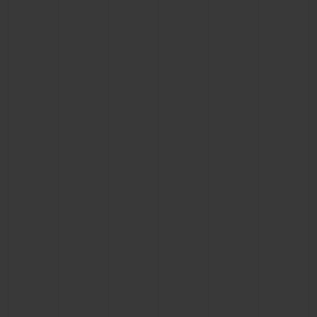
ビッグ・バン
ビッグ・バン
スピリット オブ ビ
バン
サマー マルチカラーセラ
ピーチセラミック
エッセンシャル 
ミック
オンライン限
特別なサービス
5＋5年保証
ウブロティスタと延長保証
配送日数
送料＆返品無料
安全な決済
ギフトポーチ