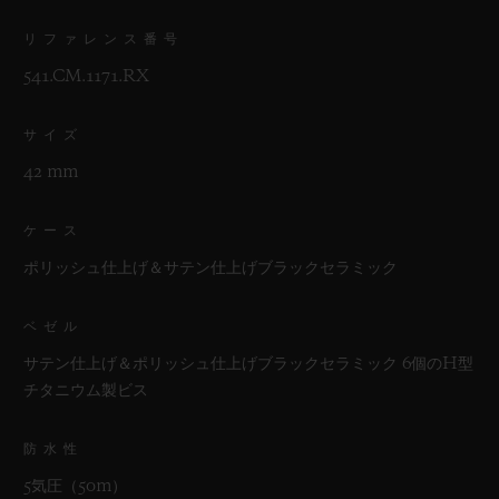
リファレンス番号
541.CM.1171.RX
サイズ
42 mm
ケース
ポリッシュ仕上げ＆サテン仕上げブラックセラミック
ベゼル
サテン仕上げ＆ポリッシュ仕上げブラックセラミック 6個のH型
チタニウム製ビス
防水性
5気圧（50m）