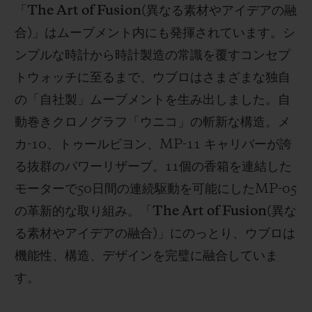
「
The Art of Fusion(
異なる素材やアイデアの融
合
)
」はムーブメント内にも発揮されています。シ
ンプルな時計から時計製造の常識を覆すコンセプ
トウォッチに至るまで、ウブロはさまざまな独自
の「自社製」ムーブメントを生み出しました。自
動巻きクロノグラフ「ウニコ」の斬新な構造。メ
カ
-10
、トゥールビヨン、
MP-11
キャリバーが誇
る抜群のパワーリザーブ。
11
個の香箱を連結した
モーターで
50
日間の連続駆動を可能にした
MP-05
の革新的な取り組み。「
The Art of Fusion(
異な
る素材やアイデアの融合
)
」にのっとり、ウブロは
機能性、構造、デザインを完璧に融合していま
す。