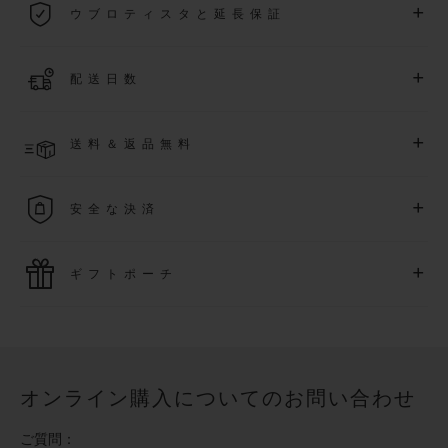
+
ウブロティスタと延長保証
際保証が適用されます。
詳細を表示する
「ウブロティスタ」コミュニティに参加する
事で
、
2026
年
1
+
配送日数
月
1
日以降に購入された時計を対象に、保証を
さら
に5
年間延
長できます
(
条件あり
)
。また、メンバー限定のイベントにも
ご入金確認後、2～6営業日以内に配送予定です。在庫状況に
アクセス可能になります。
+
送料＆返品無料
より異なる場合がございます
詳細を表示する
送料は無料となり、返品も簡単な手続きのみで無料となりま
+
安全な決済
す
最新の決済技術をご利用ください。オンラインでのすべての
+
ギフトポーチ
ご購入は迅速で安全に処理され、お客様の個人情報は確実に
保護されます。
ウブロの無料ギフトポーチでお買い物をより特別なものにし
てみませんか？
オンライン購入についてのお問い合わせ
ご質問：