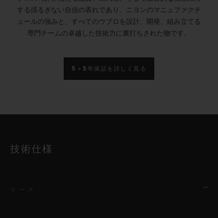
する揺るぎない自信の表れであり、ニヨンのマニュファクチ
ュールの強みと、すべてのウブロを設計、開発、組み立てる
専門チームの卓越した技術力に裏打ちされた物です。
5＋5年保証を詳しく見る
技術仕様
ケース