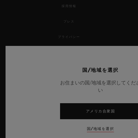
採用情報
プレス
プライバシー
法的通知と利用規約
販売条件
国/地域を選択
お住まいの国/地域を選択してくだ
倫理的取り組み
い
アクセシビリティ
アメリカ合衆国
MSAトランスパレンシー
国/地域を選択
サイトマップ