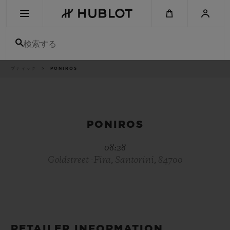
Skip
to
main
content
検索する
パ
ブティック
PONIROS
最近の検索
ン
く
ず
リ
最近の検索はありません
ス
ト
新作
PONIROS
08:28
Goldstreet -Fira, Santorini, 84700
RETAILER INFORMATION