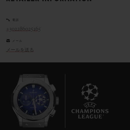
ビッグ・バン
ビッグ・バン
スピリット オブ ビ
バン
サマー マルチカラーセラ
ピーチセラミック
エッセンシャル 
ミック
オンライン限
電話
+302286025165
特別なサービス
メール
メールを送る
5＋5年保証
ウブロティスタと延長保証
配送日数
送料＆返品無料
安全な決済
7
ギフトポーチ