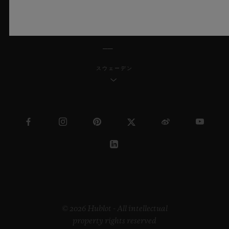
日本語
スウェーデン
© 2026 Hublot - All intellectual
property rights reserved