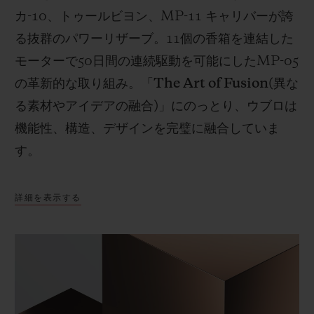
カ
-10
、トゥールビヨン、
MP-11
キャリバーが誇
る抜群のパワーリザーブ。
11
個の香箱を連結した
モーターで
50
日間の連続駆動を可能にした
MP-05
の革新的な取り組み。「
The Art of Fusion(
異な
る素材やアイデアの融合
)
」にのっとり、ウブロは
機能性、構造、デザインを完璧に融合していま
す。
詳細を表示する