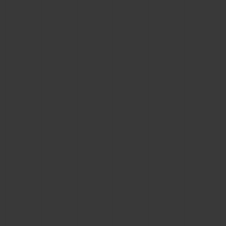
ビッグ・バン
ビッグ・バン
スピリット オブ ビ
バン
サマー マルチカラーセラ
ピーチセラミック
エッセンシャル 
ミック
オンライン限
特別なサービス
5＋5年保証
ウブロティスタと延長保証
配送日数
送料＆返品無料
安全な決済
ギフトポーチ