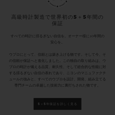
高級時計製造で世界初の5＋5年間の
保証
すべての時計に揺るぎない自信を。オーナー様に10年間の
安心を。
ウブロにとって、信頼とは築き上げる物です。そして今、そ
の信頼が保証へと進化しました。この独自の取り組みは、ウ
ブロの時計が備える品質、耐久性、そして総合的な性能に対
する揺るぎない自信の表れであり、ニヨンのマニュファクチ
ュールの強みと、すべてのウブロを設計、開発、組み立てる
専門チームの卓越した技術力に裏打ちされた物です。
5＋5年保証を詳しく見る