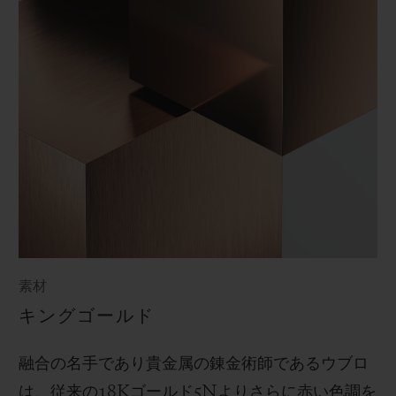
素材
キングゴールド
融合の名手であり貴金属の錬金術師であるウブロ
は、従来の
18K
ゴールド
5N
よりさらに赤い色調を