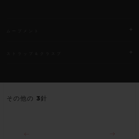
ムーブメント
ストラップ＆クラスプ
ムーブメント
HUB1110 自動巻きムーブメント
ストラップ
パワーリザーブ
グリーンのライン入りラバーストラップ
約48時間
その他の 3針
クラスプ
18Kキングゴールド＆ステンレススチール（ブラックPVD）