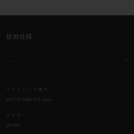
技術仕様
ケース
リファレンス番号
565.OX.8980.RX.1204
サイズ
38 mm