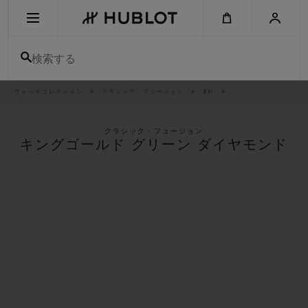
Skip
to
main
content
検索する
パ
ウォッチコレクション
クラシック・フュージョン
3針
最近の検索
ン
く
ず
リ
最近の検索はありません
ス
クラシック・フュージョン
ト
キングゴールド グリーン ダイヤモンド
新作