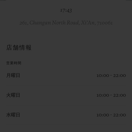
ビッグ・バン
ビッグ・バン
スピリット オブ ビ
バン
17:43
サマー マルチカラーセラ
ピーチセラミック
エッセンシャル 
ミック
オンライン限
261, Changan North Road, Xi’An, 710061
特別なサービス
店舗情報
5＋5年保証
営業時間
ウブロティスタと延長保証
月曜日
10:00 - 22:00
配送日数
火曜日
10:00 - 22:00
送料＆返品無料
水曜日
10:00 - 22:00
安全な決済
ギフトポーチ