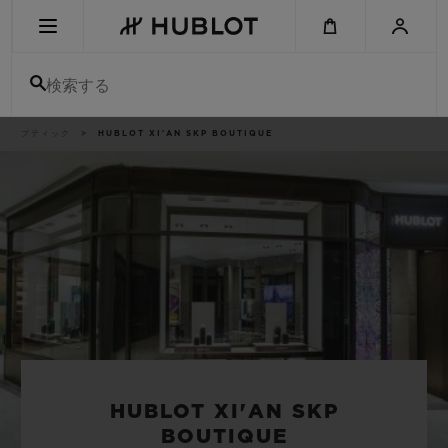
Skip
to
main
content
検索する
パ
ブティック
HUBLOT XI'AN SKP BOUTIQUE
最近の検索
ン
く
ず
リ
最近の検索はありません
ス
ト
新作
HUBLOT XI'AN SKP
BOUTIQUE