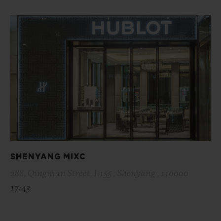
SHENYANG MIXC
288, Qingnian Street, L155 , Shenyang , 110000
17:43