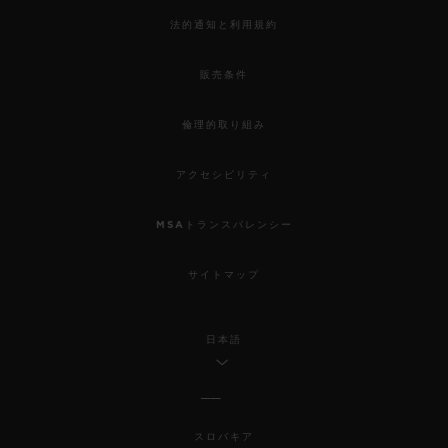
法的通知と利用規約
販売条件
倫理的取り組み
アクセシビリティ
MSAトランスパレンシー
サイトマップ
日本語
スロバキア