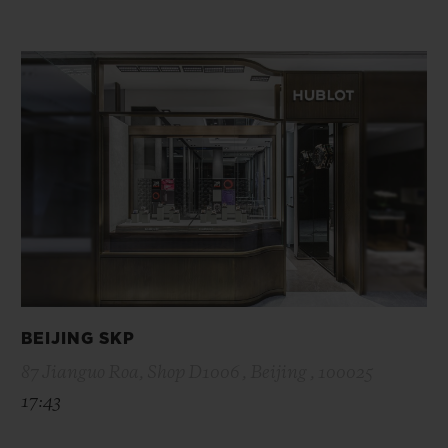
BEIJING SKP
87 Jianguo Roa, Shop D1006 , Beijing , 100025
17:43