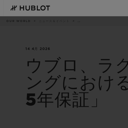
Skip
to
main
content
パ
OUR WORLD
ニュース＆イベント
..
ン
く
ず
リ
ス
ト
14 4月 2026
最近の検索
新作
最近の検索はありません
ウブロ、ラ
ングにおけ
5年保証」