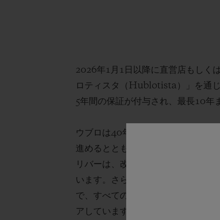
2026年1月1日以降に直営店もし
ロティスタ（Hublotista）
5年間の保証が付与され、最長10年
ウブロは40年以上にわたり、技術
進めるとともに、自社製ムーブメン
リバーは、改良と最適化を重ねながら
います。さらに、メカ-10、トゥ
で、すべてのキャリバーは自社内で設計
アしています。