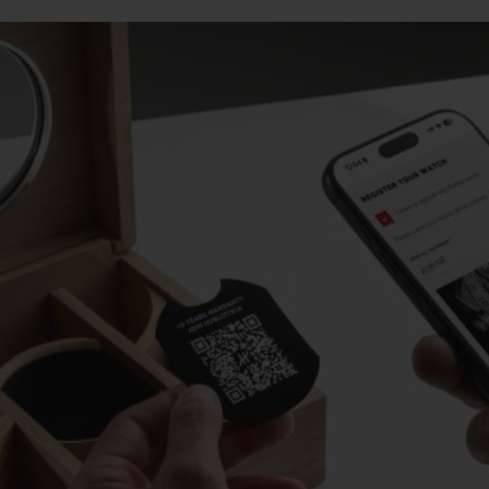
ビッグ・バン
スピリット オブ ビッグ・バン
ピーチセラミック
エッセンシャル トープ
リロ
オンライン限定
タと延長
配送日数
送料＆返品無料
安全な決済
わせ
ブティック検