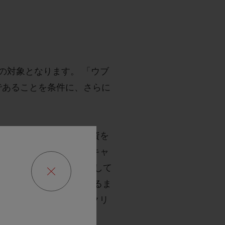
の対象となります。 「ウブ
効であることを条件に、さらに
ュファクチュールへの投資を
を遂げてきた「ウニコ」キャ
4秒）という高精度を実現して
特別なタイムピースに至るま
fiable®）テストをクリ