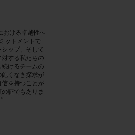
における卓越性へ
ミットメントで
ンシップ、そして
に対する私たちの
し続けるチームの
の飽くなき探求が
自信を持つことが
頼の証でもありま
”