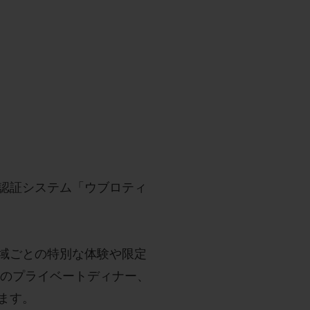
ル認証システム「ウブロティ
域ごとの特別な体験や限定
とのプライベートディナー、
ます。