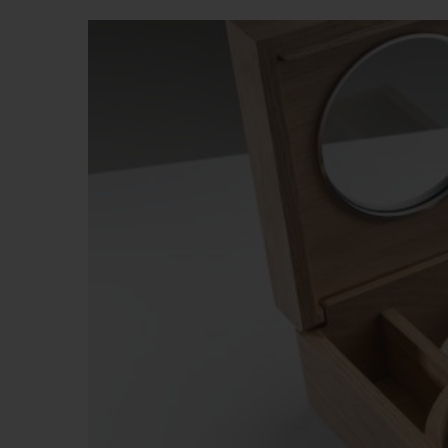
ビッグ・バン
サマー マルチカラーセラミ
ック
特別なサービス
5＋5年保証
ウブロティス
保証
お問い合