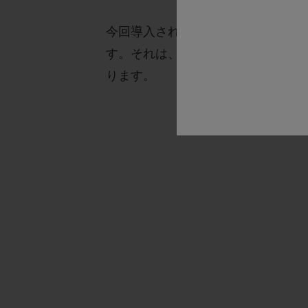
今回導入される「5＋5年保証」は
す。それは、製品そのもの、そして
ります。