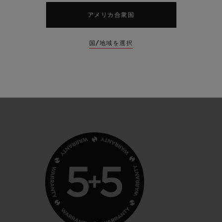
アメリカ合衆国
、こうした長年にわたる技術と品質への取り組みから生
設計・開発・製造を担うチームに対するブランドの確信
国/地域を選択