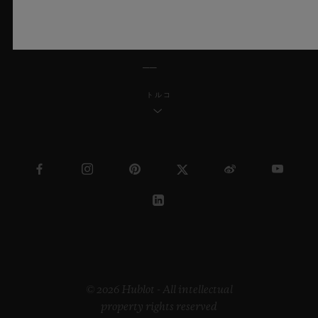
日本語
トルコ
© 2026 Hublot - All intellectual
property rights reserved