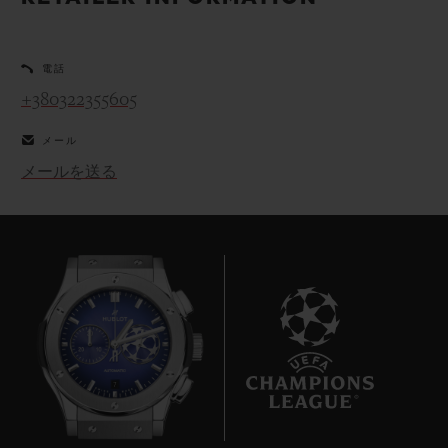
ビッグ・バン
ビッグ・バン
スピリット オブ ビ
バン
サマー マルチカラーセラ
ピーチセラミック
エッセンシャル 
ミック
オンライン限
電話
+380322355605
特別なサービス
メール
メールを送る
5＋5年保証
ウブロティスタと延長保証
配送日数
送料＆返品無料
安全な決済
7
ギフトポーチ