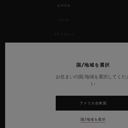
採用情報
プレス
プライバシー
法的通知と利用規約
販売条件
国/地域を選択
お住まいの国/地域を選択してくだ
倫理的取り組み
い
アクセシビリティ
アメリカ合衆国
MSAトランスパレンシー
国/地域を選択
サイトマップ