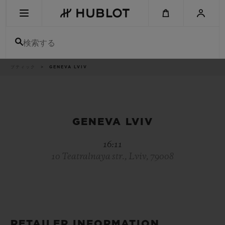
Skip
to
main
content
検索する
パ
ブティック
GENEVA LVIV
最近の検索
ン
く
ず
リ
最近の検索はありません
ス
ト
新作
GENEVA LVIV
16:11
10 Teatralnaya str., Lviv, 79008
RETAILER INFORMATION