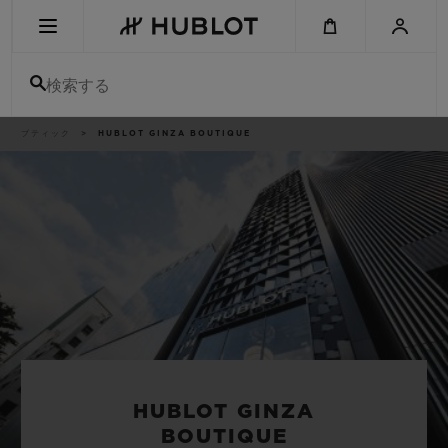
Skip
to
main
content
検索する
パ
ブティック
HUBLOT GINZA BOUTIQUE
最近の検索
ン
く
ず
リ
最近の検索はありません
ス
ト
新作
HUBLOT GINZA
BOUTIQUE