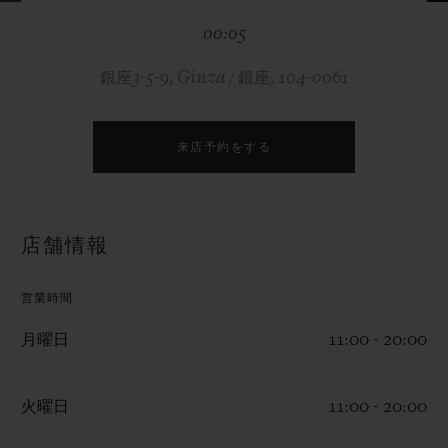
ビッグ・バン
ビッグ・バン
スピリット オブ ビ
バン
00:05
サマー マルチカラーセラ
ピーチセラミック
エッセンシャル 
ミック
オンライン限
銀座3-5-9, Ginza / 銀座, 104-0061
特別なサービス
来店予約をする
5＋5年保証
ウブロティスタと延長保証
店舗情報
配送日数
営業時間
送料＆返品無料
月曜日
11:00 - 20:00
安全な決済
火曜日
11:00 - 20:00
ギフトポーチ