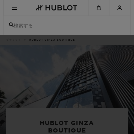
Skip
to
main
content
検索する
パ
ブティック
HUBLOT GINZA BOUTIQUE
最近の検索
ン
く
ず
リ
最近の検索はありません
ス
ト
新作
HUBLOT GINZA
BOUTIQUE