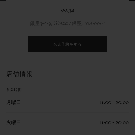
ビッグ・バン
ビッグ・バン
スピリット オブ ビ
バン
00:34
サマー マルチカラーセラ
ピーチセラミック
エッセンシャル 
ミック
オンライン限
銀座3-5-9, Ginza / 銀座, 104-0061
特別なサービス
来店予約をする
5＋5年保証
ウブロティスタと延長保証
店舗情報
配送日数
営業時間
送料＆返品無料
月曜日
11:00 - 20:00
安全な決済
火曜日
11:00 - 20:00
ギフトポーチ