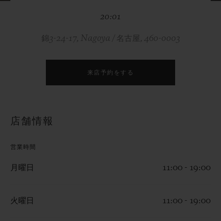
ビッグ・バン
ビッグ・バン
スピリット オブ ビ
バン
20:01
サマー マルチカラーセラ
ピーチセラミック
エッセンシャル 
ミック
オンライン限
錦3-24-17, Nagoya / 名古屋, 460-0003
特別なサービス
来店予約をする
5＋5年保証
ウブロティスタと延長保証
店舗情報
配送日数
営業時間
送料＆返品無料
月曜日
11:00 - 19:00
安全な決済
火曜日
11:00 - 19:00
ギフトポーチ