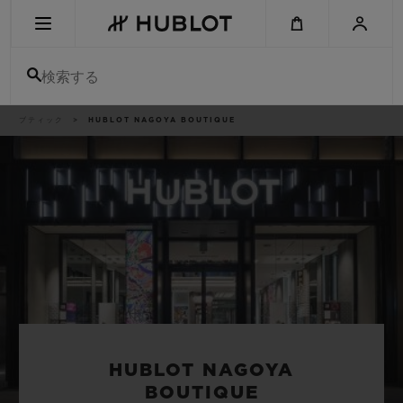
Skip
to
main
content
検索する
パ
ブティック
HUBLOT NAGOYA BOUTIQUE
最近の検索
ン
く
ず
リ
最近の検索はありません
ス
ト
新作
HUBLOT NAGOYA
BOUTIQUE