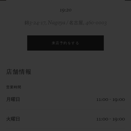
ビッグ・バン
ビッグ・バン
スピリット オブ ビ
バン
19:20
サマー マルチカラーセラ
ピーチセラミック
エッセンシャル 
ミック
オンライン限
錦3-24-17, Nagoya / 名古屋, 460-0003
特別なサービス
来店予約をする
5＋5年保証
ウブロティスタと延長保証
店舗情報
配送日数
営業時間
送料＆返品無料
月曜日
11:00 - 19:00
安全な決済
火曜日
11:00 - 19:00
ギフトポーチ