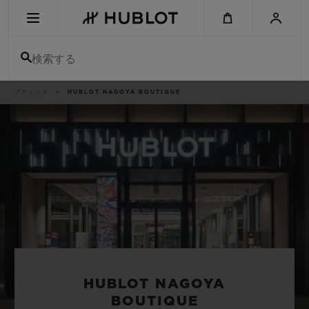
Skip
to
main
content
検索する
パ
ブティック
HUBLOT NAGOYA BOUTIQUE
最近の検索
ン
く
ず
リ
最近の検索はありません
ス
ト
新作
HUBLOT NAGOYA
BOUTIQUE