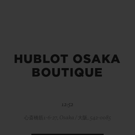
ビッグ・バン
スピリット オブ ビッグ・バン
ピーチセラミック
エッセンシャル トープ
リロ
オンライン限定
HUBLOT OSAKA
タと延長
配送日数
送料＆返品無料
安全な決済
BOUTIQUE
わせ
ブティック検
12:52
心斎橋筋1-6-27, Osaka / 大阪, 542-0085