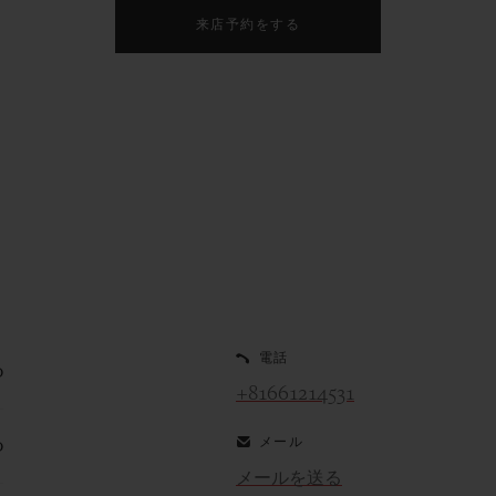
来店予約をする
電話
0
+81661214531
メール
0
メールを送る