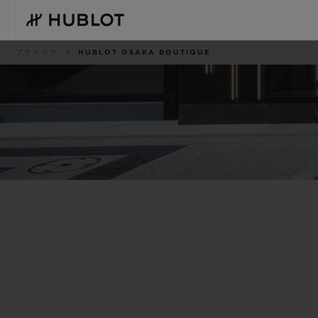
Skip
to
main
content
パ
ブティック
HUBLOT OSAKA BOUTIQUE
ン
く
ず
リ
ス
ト
最近の検索
新作
最近の検索はありません