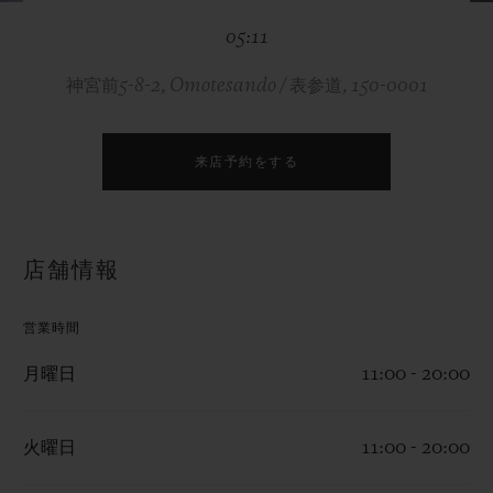
ビッグ・バン
ビッグ・バン
スピリット オブ ビ
バン
05:11
サマー マルチカラーセラ
ピーチセラミック
エッセンシャル 
ミック
オンライン限
神宮前5-8-2, Omotesando / 表参道, 150-0001
特別なサービス
来店予約をする
5＋5年保証
ウブロティスタと延長保証
店舗情報
配送日数
営業時間
送料＆返品無料
月曜日
11:00 - 20:00
安全な決済
火曜日
11:00 - 20:00
ギフトポーチ