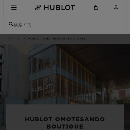
Skip
to
main
content
検索する
パ
ブティック
HUBLOT OMOTESANDO BOUTIQUE
最近の検索
ン
く
ず
リ
最近の検索はありません
ス
ト
新作
HUBLOT OMOTESANDO
BOUTIQUE