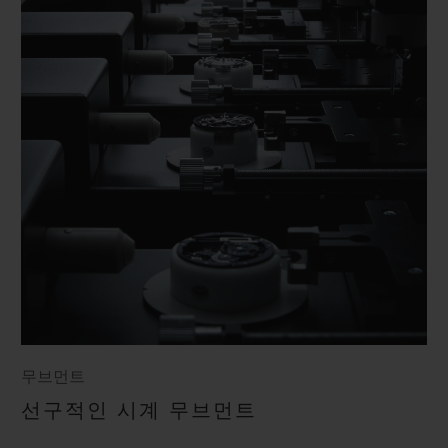
무브먼트
선구적인 시계 무브먼트