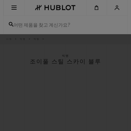
Skip
to
main
content
어떤 제품을 찾고 계신가요?
이
시계
빅뱅
빅뱅
최근 검색
동
경
로
최근 검색이 없습니다
빅뱅
조이풀 스틸 스카이 블루
신제품