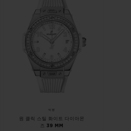
빅뱅
원 클릭 스틸 화이트 다이아몬
즈 39 MM