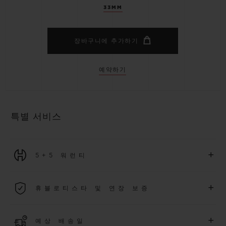
33MM
장바구니에 추가하기
예약하기
특별 서비스
+
5+5 워런티
2026년 1월 1일부터 구매한 모든 워치에는 5년 국제 워런티가 적
+
휴블로티스타 및 연장 보증
용됩니다.
더 알아보기
위블로 커뮤니티에 가입하여
2026
년
1
월
1
일 이후 구매한 워치
+
예상 배송일
에 대해
5
년 추가 워런티 혜택
(
약관 적용
)
을 받으세요
.
또한 다양