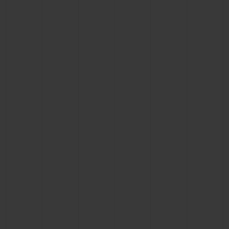
빅뱅
빅뱅
스피릿 오브 빅
썸머 멀티 컬러 세라믹
피치 세라믹
에센셜 토프
온라인 익스클
익스클루시브 서비스
5+5 워런티
휴블로티스타 및 연장 보증
예상 배송일
무료 배송 & 반품
안전한 결제
기프트 파우치