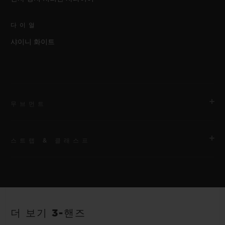
다이얼
샤이니 화이트
무브먼트
스트랩 & 클래스프
무브먼트
HUB1120 셀프 와인딩 무브먼트
스트랩
파워 리저브
화이트 및 스카이 블루 라인 러버 스트랩. 추가 스트랩: 풀 스카이
40시간
더 보기 3-핸즈
블루.