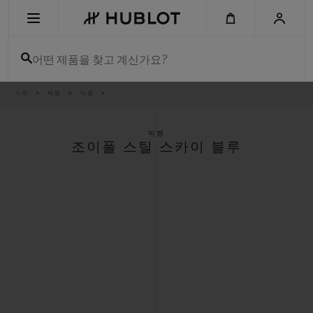
Skip
to
main
content
어떤 제품을 찾고 계신가요?
이
시계
빅뱅
빅뱅
최근 검색
동
경
로
최근 검색이 없습니다
빅뱅
조이풀 스틸 스카이 블루
신제품