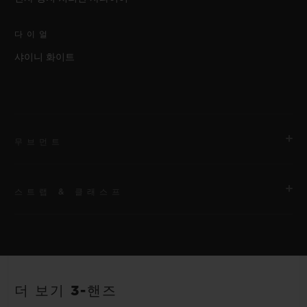
다이얼
샤이니 화이트
무브먼트
스트랩 & 클래스프
무브먼트
HUB1120 셀프 와인딩 무브먼트
스트랩
파워 리저브
화이트 및 스카이 블루 라인 러버 스트랩. 추가 스트랩: 풀 스카이
40시간
더 보기 3-핸즈
블루.