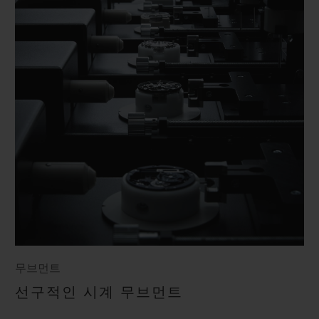
무브먼트
선구적인 시계 무브먼트