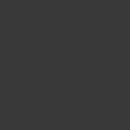
빅뱅
빅뱅
스피릿 오브 빅
썸머 멀티 컬러 세라믹
피치 세라믹
에센셜 토프
온라인 익스클
익스클루시브 서비스
5+5 워런티
휴블로티스타 및 연장 보증
예상 배송일
무료 배송 & 반품
안전한 결제
기프트 파우치