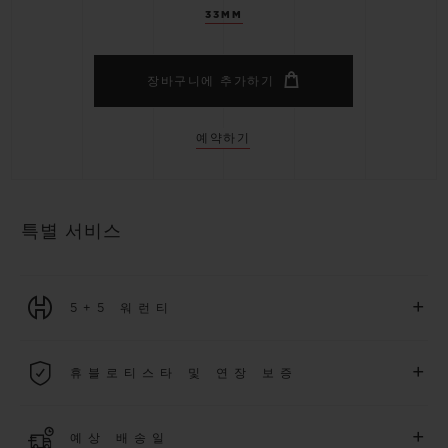
33MM
장바구니에 추가하기
예약하기
특별 서비스
+
5+5 워런티
2026년 1월 1일부터 구매한 모든 워치에는 5년 국제 워런티가 적
+
휴블로티스타 및 연장 보증
용됩니다.
더 알아보기
위블로 커뮤니티에 가입하여
2026
년
1
월
1
일 이후 구매한 워치
+
예상 배송일
에 대해
5
년 추가 워런티 혜택
(
약관 적용
)
을 받으세요
.
또한 다양