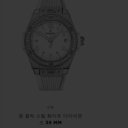
빅뱅
원 클릭 스틸 화이트 다이아몬
즈 39 MM