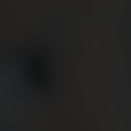
빅뱅
빅뱅
스피릿 오브 빅
썸머 멀티 컬러 세라믹
피치 세라믹
에센셜 토프
온라인 익스클
익스클루시브 서비스
5+5 워런티
휴블로티스타 및 연장 보증
예상 배송일
무료 배송 & 반품
안전한 결제
기프트 파우치