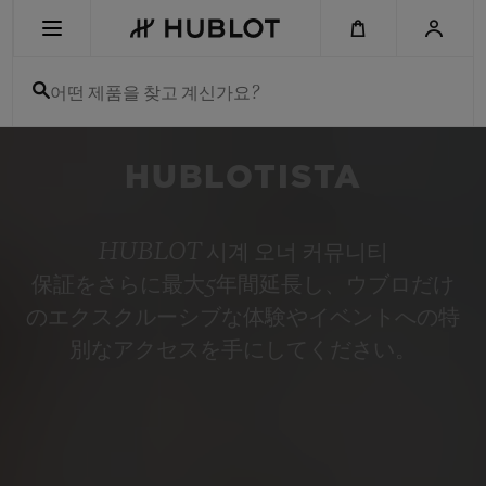
Skip
to
main
content
어떤 제품을 찾고 계신가요?
최근 검색
HUBLOTISTA
최근 검색이 없습니다
신제품
HUBLOT 시계 오너 커뮤니티
保証をさらに最大5年間延長し、ウブロだけ
のエクスクルーシブな体験やイベントへの特
別なアクセスを手にしてください。