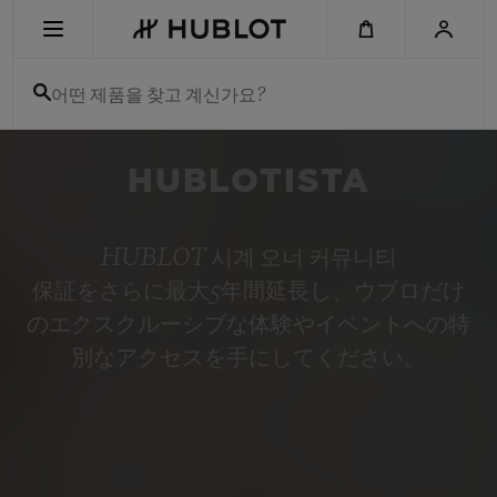
Skip
to
main
content
어떤 제품을 찾고 계신가요?
최근 검색
HUBLOTISTA
최근 검색이 없습니다
신제품
HUBLOT 시계 오너 커뮤니티
保証をさらに最大5年間延長し、ウブロだけ
のエクスクルーシブな体験やイベントへの特
別なアクセスを手にしてください。