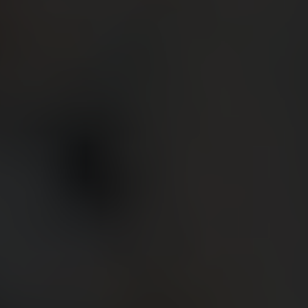
빅뱅
빅뱅
스피릿 오브 빅
썸머 멀티 컬러 세라믹
피치 세라믹
에센셜 토프
온라인 익스클
익스클루시브 서비스
5+5 워런티
휴블로티스타 및 연장 보증
예상 배송일
무료 배송 & 반품
안전한 결제
기프트 파우치