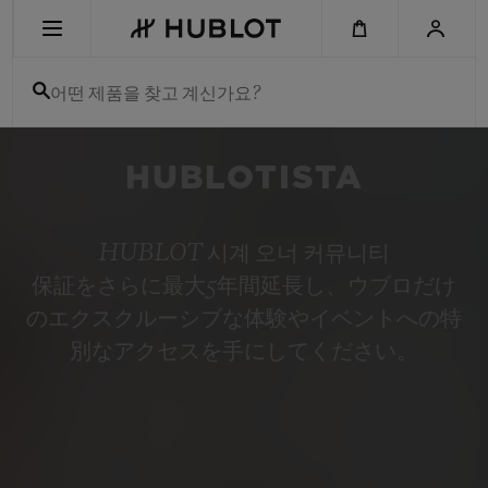
Skip
to
main
content
어떤 제품을 찾고 계신가요?
최근 검색
HUBLOTISTA
최근 검색이 없습니다
신제품
HUBLOT 시계 오너 커뮤니티
保証をさらに最大5年間延長し、ウブロだけ
のエクスクルーシブな体験やイベントへの特
別なアクセスを手にしてください。