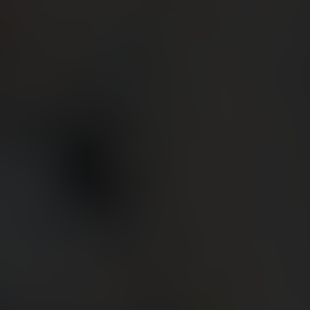
빅뱅
빅뱅
스피릿 오브 빅
썸머 멀티 컬러 세라믹
피치 세라믹
에센셜 토프
온라인 익스클
익스클루시브 서비스
5+5 워런티
휴블로티스타 및 연장 보증
예상 배송일
무료 배송 & 반품
안전한 결제
기프트 파우치