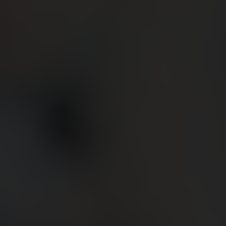
빅뱅
빅뱅
스피릿 오브 빅
썸머 멀티 컬러 세라믹
피치 세라믹
에센셜 토프
온라인 익스클
익스클루시브 서비스
5+5 워런티
휴블로티스타 및 연장 보증
예상 배송일
무료 배송 & 반품
안전한 결제
기프트 파우치