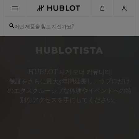
Skip
to
main
content
어떤 제품을 찾고 계신가요?
최근 검색
HUBLOTISTA
최근 검색이 없습니다
신제품
HUBLOT 시계 오너 커뮤니티
保証をさらに最大5年間延長し、ウブロだけ
のエクスクルーシブな体験やイベントへの特
別なアクセスを手にしてください。