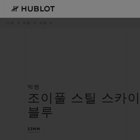
Skip
to
main
content
이
시계
빅뱅
빅뱅
동
경
로
최근 검색
신제품
최근 검색이 없습니다
빅뱅
조이풀 스틸 스카
블루
33MM