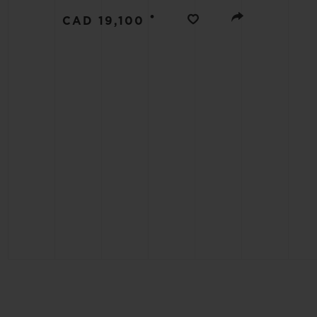
빅뱅
•
썸머 멀티 컬러 세라믹
CAD 19,100
익스클루시브 서비스
5+5 워런티
휴블로티스타 및
보증
연락처