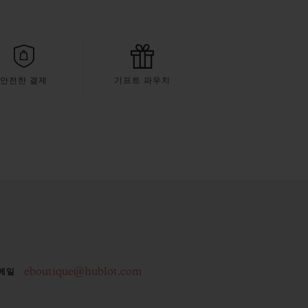
안전한 결제
기프트 파우치
eboutique@hublot.com
메일