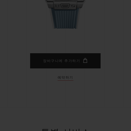
빅뱅
스피릿 오브 빅뱅
피치 세라믹
에센셜 토프
리로디
온라인 익스클루시브
 연장
예상 배송일
무료 배송 & 반품
안전한 결제
기
장바구니에 추가하기
예약하기
부티크 검색