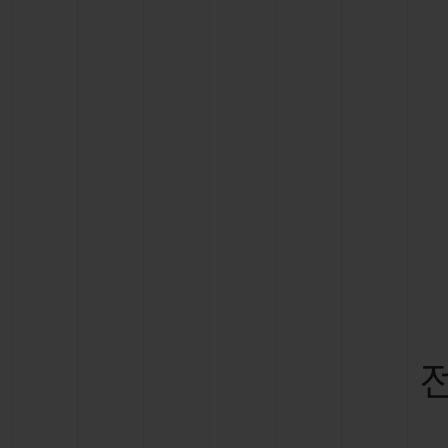
빅뱅
썸머 멀티 컬러 세라믹
익스클루시브 서비스
5+5 워런티
휴블로티스타 및
보증
연락처