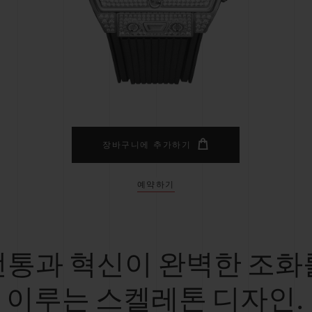
빅뱅
스피릿 오브 빅뱅
피치 세라믹
에센셜 토프
리로디
온라인 익스클루시브
 연장
예상 배송일
무료 배송 & 반품
안전한 결제
기
장바구니에 추가하기
예약하기
부티크 검색
전통과 혁신이 완벽한 조화
이루는 스켈레톤 디자인.