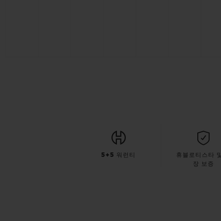
5+5 워런티
휴블로티스타 및
장 보증