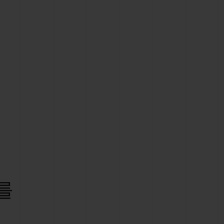
빅뱅
드 올 블랙
프트 파우치
를