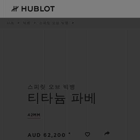
Skip
to
main
content
이
시계
빅뱅
스피릿 오브 빅뱅
동
경
로
최근 검색
신제품
최근 검색이 없습니다
스피릿 오브 빅뱅
티타늄 파베
42MM
•
AUD 62,200