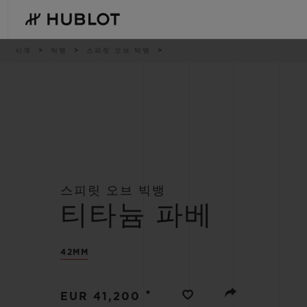
Skip
to
main
content
이
시계
빅뱅
스피릿 오브 빅뱅
동
경
로
최근 검색
신제품
최근 검색이 없습니다
스피릿 오브 빅뱅
티타늄 파베
42MM
•
EUR 41,200