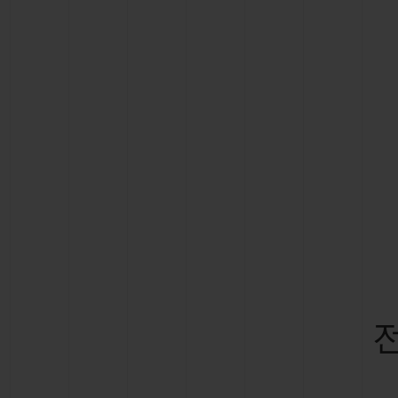
빅뱅
썸머 멀티 컬러 세라믹
익스클루시브 서비스
5+5 워런티
휴블로티스타 및
보증
연락처