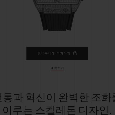
빅뱅
스피릿 오브 빅뱅
피치 세라믹
에센셜 토프
리로디
온라인 익스클루시브
 연장
예상 배송일
무료 배송 & 반품
안전한 결제
기
장바구니에 추가하기
예약하기
부티크 검색
전통과 혁신이 완벽한 조화
이루는 스켈레톤 디자인.