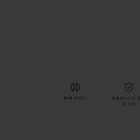
5+5 워런티
휴블로티스타 및
장 보증