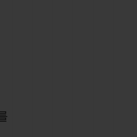
빅뱅
드 올 블랙
프트 파우치
를