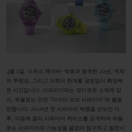
빅뱅
빅뱅
스피릿 오브 빅
썸머 멀티 컬러 세라믹
피치 세라믹
에센셜 토프
온라인 익스클
익스클루시브 서비스
5+5 워런티
휴블로티스타 및 연장 보증
4월 1일, 스위스 제네바- 빅뱅과 함께한 20년, 색채
와 투명성, 그리고 과학의 한계를 끊임없이 확장해
예상 배송일
온 시간입니다. 사파이어라는 경이로운 소재에 있
무료 배송 & 반품
어, 위블로는 단연 “마스터 오브 사파이어”라 불릴
만합니다. 2016년 첫 사파이어 빅뱅을 선보인 이
안전한 결제
후, 이듬해 컬러 사파이어 케이스를 공개하며 위블
로는 사파이어의 가능성을 끝없이 탐구하고 발전시
기프트 파우치