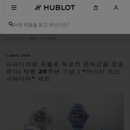
Skip
to
main
content
어떤 제품을 찾고 계신가요?
이
위블로 세계
NEWS & EVENTS
..
최근 검색
동
경
로
최근 검색이 없습니다
1 April 2025
사파이어로 위블로 독보적 존재감을 증명
신제품
하다: 빅뱅 20주년 기념 : “마스터 오브
사파이어” 세트