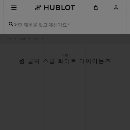
Skip
to
main
content
어떤 제품을 찾고 계신가요?
이
시계
빅뱅
빅뱅
최근 검색
동
경
로
최근 검색이 없습니다
빅뱅
원 클릭 스틸 화이트 다이아몬즈
신제품