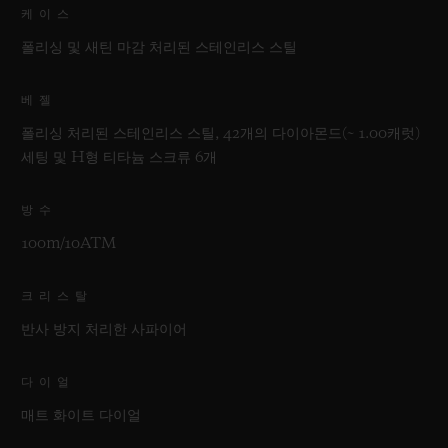
케이스
폴리싱 및 새틴 마감 처리된 스테인리스 스틸
베젤
폴리싱 처리된 스테인리스 스틸, 42개의 다이아몬드(~ 1.00캐럿)
세팅 및 H형 티타늄 스크류 6개
방수
100m/10ATM
크리스탈
반사 방지 처리한 사파이어
다이얼
매트 화이트 다이얼