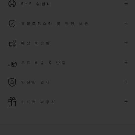
+
5+5 워런티
2026년 1월 1일부터 구매한 모든 워치에는 5년 국제 워런티가 적
+
휴블로티스타 및 연장 보증
용됩니다.
더 알아보기
위블로 커뮤니티에 가입하여
2026
년
1
월
1
일 이후 구매한 워치
+
예상 배송일
에 대해
5
년 추가 워런티 혜택
(
약관 적용
)
을 받으세요
.
또한 다양
한 익스클루시브 이벤트에도 참여하실 수 있습니다
.
결제 접수 후 영업일 기준 2~6일 이내에 배송될 것으로 예상됩니
더 알아보기
+
무료 배송 & 반품
다. *재고 상황에 따라 달라질 수 있습니다*.
무료 배송 및 간단하고 편리하게 이용할 수 있는 무료 반품 혜택
+
안전한 결제
을 누려보세요
위블로는 최신 결제 기술을 활용합니다. 온라인으로 구매하신
+
기프트 파우치
모든 제품은 빠르고 안전하게 결제가 가능하며, 개인정보를 안
전하게 보호합니다.
위블로의 무료 기프트 파우치로 기프트에 더욱 특별한 매력을 더
해보세요.