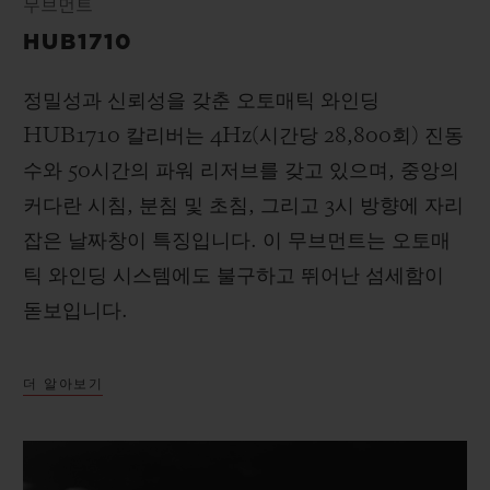
무브먼트
HUB1710
정밀성과 신뢰성을 갖춘 오토매틱 와인딩
HUB1710 칼리버는 4Hz(시간당 28,800회) 진동
수와 50시간의 파워 리저브를 갖고 있으며, 중앙의
커다란 시침, 분침 및 초침, 그리고 3시 방향에 자리
잡은 날짜창이 특징입니다. 이 무브먼트는 오토매
틱 와인딩 시스템에도 불구하고 뛰어난 섬세함이
돋보입니다.
더 알아보기