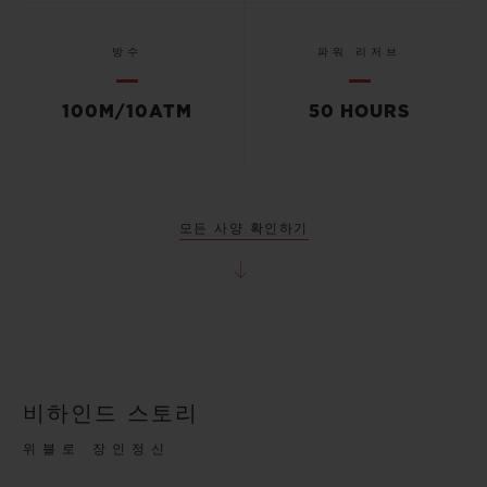
방수
파워 리저브
100M/10ATM
50 HOURS
모든 사양 확인하기
비하인드 스토리
위블로 장인정신