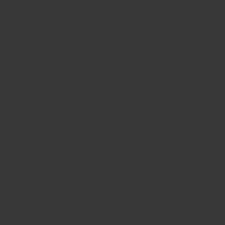
빅뱅
빅뱅
스피릿 오브 빅
썸머 멀티 컬러 세라믹
피치 세라믹
에센셜 토프
온라인 익스클
익스클루시브 서비스
5+5 워런티
휴블로티스타 및 연장 보증
예상 배송일
무료 배송 & 반품
안전한 결제
기프트 파우치