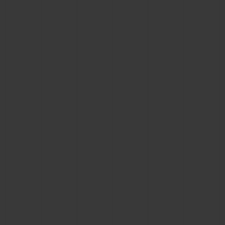
빅뱅
빅뱅
스피릿 오브 빅
썸머 멀티 컬러 세라믹
피치 세라믹
에센셜 토프
온라인 익스클
익스클루시브 서비스
5+5 워런티
휴블로티스타 및 연장 보증
예상 배송일
무료 배송 & 반품
안전한 결제
기프트 파우치