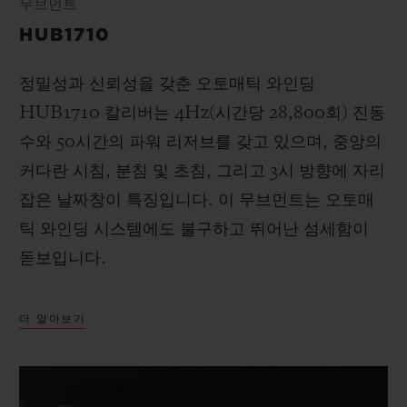
무브먼트
HUB1710
정밀성과 신뢰성을 갖춘 오토매틱 와인딩
HUB1710 칼리버는 4Hz(시간당 28,800회) 진동
수와 50시간의 파워 리저브를 갖고 있으며, 중앙의
커다란 시침, 분침 및 초침, 그리고 3시 방향에 자리
잡은 날짜창이 특징입니다. 이 무브먼트는 오토매
틱 와인딩 시스템에도 불구하고 뛰어난 섬세함이
돋보입니다.
더 알아보기