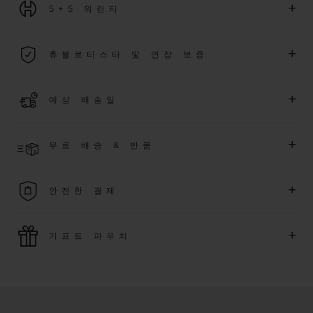
+
5+5 워런티
2026년 1월 1일부터 구매한 모든 워치에는 5년 국제 워런티가 적
+
휴블로티스타 및 연장 보증
용됩니다.
더 알아보기
위블로 커뮤니티에 가입하여
2026
년
1
월
1
일 이후 구매한 워치
+
예상 배송일
에 대해
5
년 추가 워런티 혜택
(
약관 적용
)
을 받으세요
.
또한 다양
한 익스클루시브 이벤트에도 참여하실 수 있습니다
.
결제 접수 후 영업일 기준 2~6일 이내에 배송될 것으로 예상됩니
더 알아보기
+
무료 배송 & 반품
다. *재고 상황에 따라 달라질 수 있습니다*.
무료 배송 및 간단하고 편리하게 이용할 수 있는 무료 반품 혜택
+
안전한 결제
을 누려보세요
위블로는 최신 결제 기술을 활용합니다. 온라인으로 구매하신
+
기프트 파우치
모든 제품은 빠르고 안전하게 결제가 가능하며, 개인정보를 안
전하게 보호합니다.
위블로의 무료 기프트 파우치로 기프트에 더욱 특별한 매력을 더
해보세요.