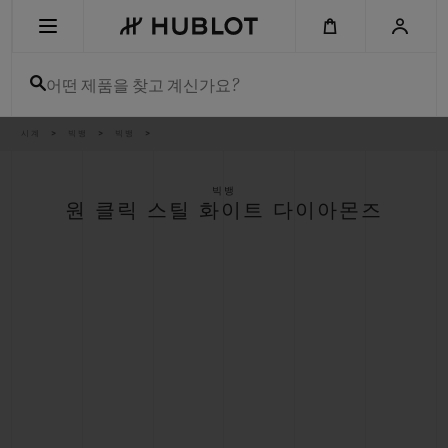
Skip
to
main
content
어떤 제품을 찾고 계신가요?
이
시계
빅뱅
빅뱅
최근 검색
동
경
로
최근 검색이 없습니다
빅뱅
원 클릭 스틸 화이트 다이아몬즈
신제품