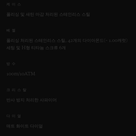
케이스
폴리싱 및 새틴 마감 처리된 스테인리스 스틸
베젤
폴리싱 처리된 스테인리스 스틸, 42개의 다이아몬드(~ 1.00캐럿)
세팅 및 H형 티타늄 스크류 6개
방수
100m/10ATM
크리스탈
반사 방지 처리한 사파이어
다이얼
매트 화이트 다이얼