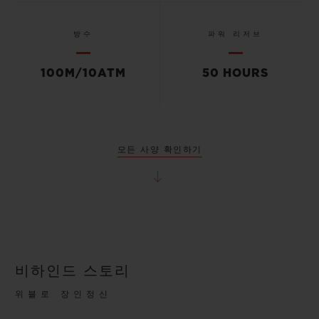
방수
파워 리저브
100M/10ATM
50 HOURS
모든 사양 확인하기
비하인드 스토리
위블로 장인정신