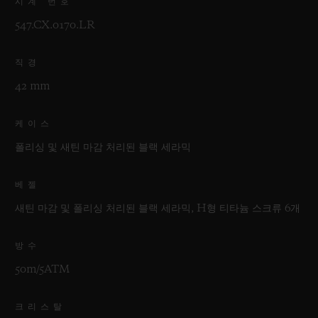
시계 번호
547.CX.0170.LR
직경
42 mm
케이스
폴리싱 및 새틴 마감 처리된 블랙 세라믹
베젤
새틴 마감 및 폴리싱 처리된 블랙 세라믹, H형 티타늄 스크류 6개
방수
50m/5ATM
크리스탈