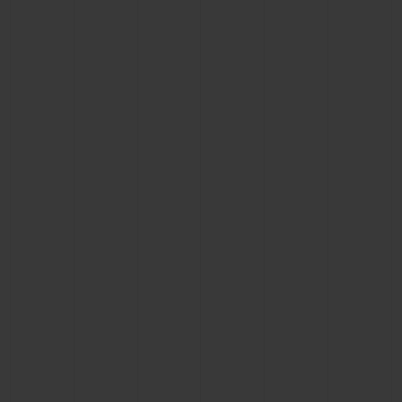
빅뱅
빅뱅
스피릿 오브 빅
썸머 멀티 컬러 세라믹
피치 세라믹
에센셜 토프
온라인 익스클
익스클루시브 서비스
5+5 워런티
휴블로티스타 및 연장 보증
예상 배송일
무료 배송 & 반품
안전한 결제
기프트 파우치