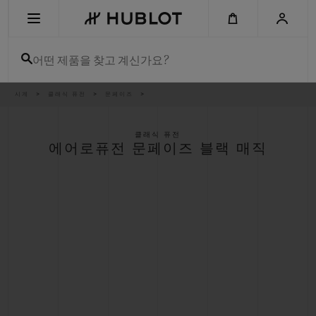
Skip
to
main
content
어떤 제품을 찾고 계신가요?
이
시계
클래식 퓨전
문페이즈
최근 검색
동
경
로
최근 검색이 없습니다
클래식 퓨전
에어로퓨전 문페이즈 블랙 매직
신제품