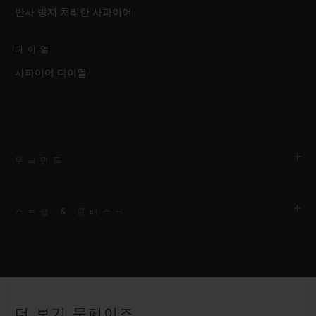
반사 방지 처리한 사파이어
다이얼
사파이어 다이얼
무브먼트
스트랩 & 클래스프
무브먼트
HUB1131 셀프 와인딩 문페이즈 무브먼트
스트랩
파워 리저브
블랙 러버 및 앨리게이터 스트랩
약 48시간
더 보기 문페이즈