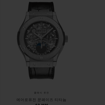
클래식 퓨전
에어로퓨전 문페이즈 티타늄