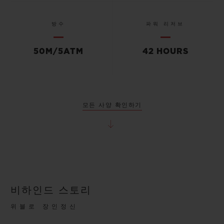
방수
파워 리저브
50M/5ATM
42 HOURS
모든 사양 확인하기
비하인드 스토리
위블로 장인정신