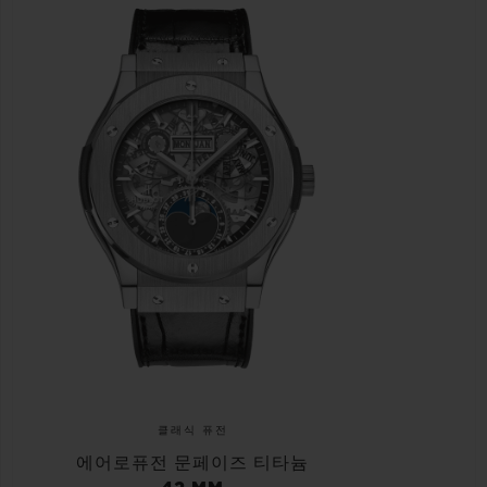
클래식 퓨전
에어로퓨전 문페이즈 티타늄