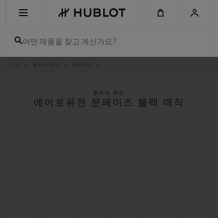
Skip
to
main
content
어떤 제품을 찾고 계신가요?
이
시계
클래식 퓨전
문페이즈
최근 검색
동
경
로
최근 검색이 없습니다
클래식 퓨전
에어로퓨전 문페이즈 블랙 매직
신제품