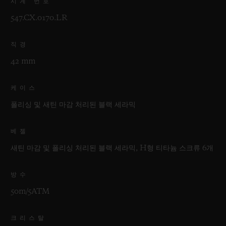
시계 번호
547.CX.0170.LR
직경
42 mm
케이스
폴리싱 및 새틴 마감 처리된 블랙 세라믹
베젤
새틴 마감 및 폴리싱 처리된 블랙 세라믹, H형 티타늄 스크류 6개
방수
50m/5ATM
크리스탈