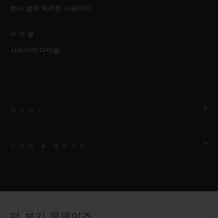
반사 방지 처리한 사파이어
다이얼
사파이어 다이얼
무브먼트
스트랩 & 클래스프
무브먼트
HUB1131 셀프 와인딩 문페이즈 무브먼트
스트랩
파워 리저브
블랙 러버 및 앨리게이터 스트랩
약 48시간
더 보기 문페이즈