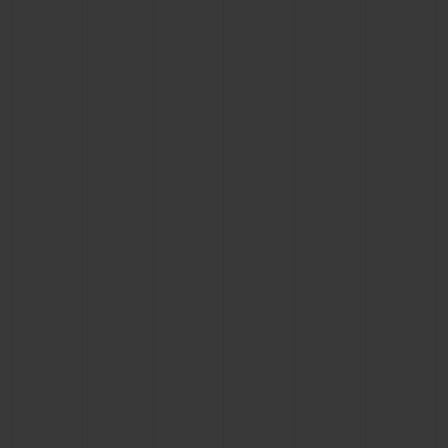
빅뱅
빅뱅
스피릿 오브 빅
썸머 멀티 컬러 세라믹
피치 세라믹
에센셜 토프
온라인 익스클
익스클루시브 서비스
5+5 워런티
휴블로티스타 및 연장 보증
예상 배송일
무료 배송 & 반품
안전한 결제
기프트 파우치