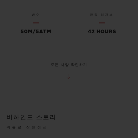
방수
파워 리저브
50M/5ATM
42 HOURS
모든 사양 확인하기
비하인드 스토리
위블로 장인정신