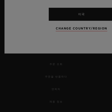
미국
뉴스레터
CHANGE COUNTRY/REGION
서비스
예약하기
주문 조회
주문을 반품하다
연락처
채용 정보