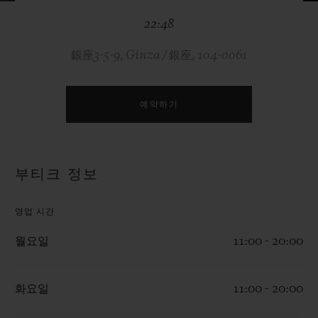
빅뱅
빅뱅
스피릿 오브 빅
22:48
썸머 멀티 컬러 세라믹
피치 세라믹
에센셜 토프
온라인 익스클
銀座3-5-9, Ginza / 銀座, 104-0061
익스클루시브 서비스
예약하기
5+5 워런티
휴블로티스타 및 연장 보증
부티크 정보
예상 배송일
영업 시간
무료 배송 & 반품
월요일
11:00 - 20:00
안전한 결제
화요일
11:00 - 20:00
기프트 파우치