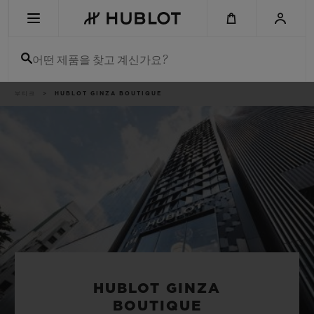
Skip
to
main
content
어떤 제품을 찾고 계신가요?
이
부티크
HUBLOT GINZA BOUTIQUE
최근 검색
동
경
로
최근 검색이 없습니다
신제품
HUBLOT GINZA
BOUTIQUE