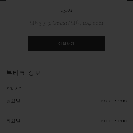
빅뱅
빅뱅
스피릿 오브 빅
05:01
썸머 멀티 컬러 세라믹
피치 세라믹
에센셜 토프
온라인 익스클
銀座3-5-9, Ginza / 銀座, 104-0061
익스클루시브 서비스
예약하기
5+5 워런티
휴블로티스타 및 연장 보증
부티크 정보
예상 배송일
영업 시간
무료 배송 & 반품
월요일
11:00 - 20:00
안전한 결제
화요일
11:00 - 20:00
기프트 파우치