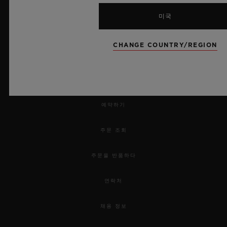
미국
CHANGE COUNTRY/REGION
뉴스레터
서비스
예약하기
주문 조회
주문을 반품하다
연락처
채용 정보