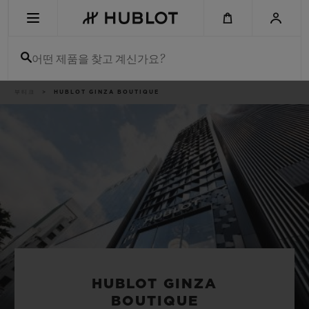
Skip
to
main
content
어떤 제품을 찾고 계신가요?
이
부티크
HUBLOT GINZA BOUTIQUE
최근 검색
동
경
로
최근 검색이 없습니다
신제품
HUBLOT GINZA
BOUTIQUE