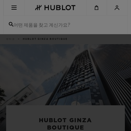
Skip
to
main
content
어떤 제품을 찾고 계신가요?
이
부티크
HUBLOT GINZA BOUTIQUE
최근 검색
동
경
로
최근 검색이 없습니다
신제품
HUBLOT GINZA
BOUTIQUE