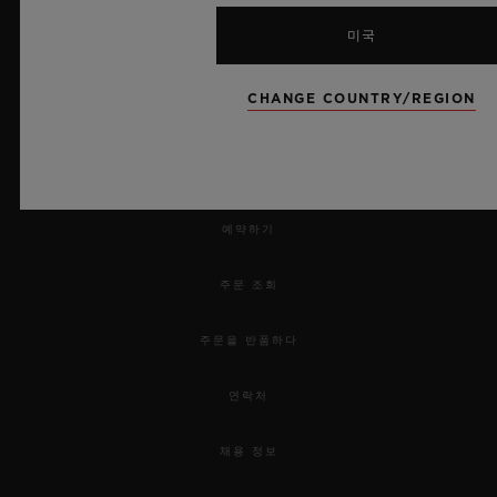
미국
CHANGE COUNTRY/REGION
뉴스레터
서비스
예약하기
주문 조회
주문을 반품하다
연락처
채용 정보