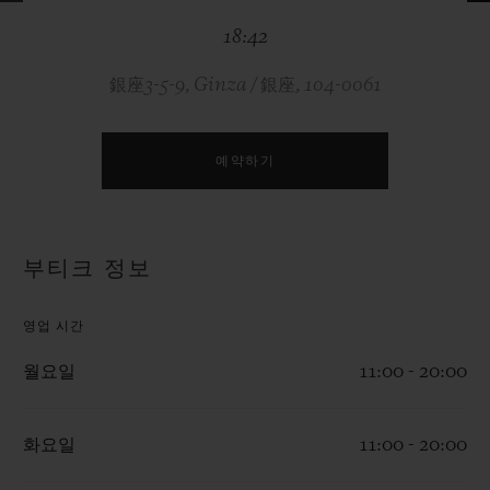
빅뱅
빅뱅
스피릿 오브 빅
18:42
썸머 멀티 컬러 세라믹
피치 세라믹
에센셜 토프
온라인 익스클
銀座3-5-9, Ginza / 銀座, 104-0061
익스클루시브 서비스
예약하기
5+5 워런티
휴블로티스타 및 연장 보증
부티크 정보
예상 배송일
영업 시간
무료 배송 & 반품
월요일
11:00 - 20:00
안전한 결제
화요일
11:00 - 20:00
기프트 파우치