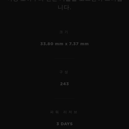
니다.
빅뱅
메카-10 반투명 카본 42 MM
크기
빅뱅
스퀘어 뱅
33.80 mm x 7.37 mm
메카-10 티타늄 45 MM
•
유니코 킹 골드 세라믹 42
EUR 29,400
MM
•
EUR 24,700
구성
•
EUR 44,800
243
파워 리저브
3 DAYS