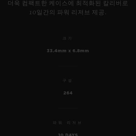
더욱 컴팩트한 케이스에 최적화된 칼리버로
10일간의 파워 리저브 제공.
크기
33.4mm x 6.8mm
빅뱅
리로디드 티타늄 세라믹 44
구성
MM
264
•
EUR 23,500
파워 리저브
NEW
10 DAYS