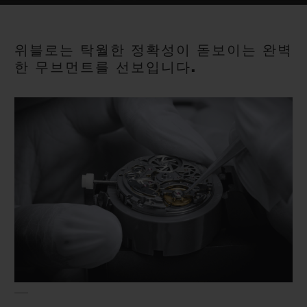
빅뱅
빅뱅
스피릿 오브 빅
썸머 멀티 컬러 세라믹
피치 세라믹
에센셜 토프
온라인 익스클
위블로는 탁월한 정확성이 돋보이는 완벽
한 무브먼트를 선보입니다.
익스클루시브 서비스
5+5 워런티
휴블로티스타 및 연장 보증
예상 배송일
무료 배송 & 반품
안전한 결제
기프트 파우치