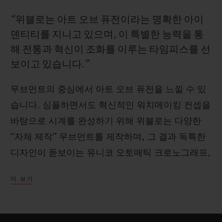
“위블로는 아트 오브 퓨전이라는 명확한 아이
덴티티를 지니고 있으며, 이 특별한 능력을 통
해 전통과 혁신이 조화를 이루는 타임피스를 선
보이고 있습니다.”
연락처
무브먼트의 중심에서 아트 오브 퓨전을 느낄 수 있
습니다. 심플하면서도 혁신적인 워치메이킹 컨셉을
바탕으로 시계를 완성하기 위해 위블로는 다양한
“자체 제작” 무브먼트를 제작하며, 그 결과 독특한
디자인이 돋보이는 유니코 오토매틱 크로노그래프,
부티크 검색
독보적인 파워 리저브를 선사하는 메카-10, 뚜르비
더 보기
용, MP-11 칼리버가 탄생했습니다. 또한 11 MP-
05 배럴과 50일간의 파워 리저브로 모터 면에서 혁
신적인 접근법을 제시하였습니다. 위블로는 “아트