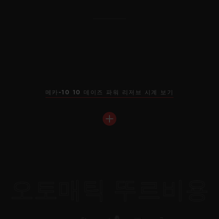
메카-10 10 데이즈 파워 리저브 시계 보기
빅뱅
메카-10 킹 골드 42 MM
오토매틱 뚜르비용
스퀘어 뱅
•
유니코 티타늄 42 MM
EUR 45,900