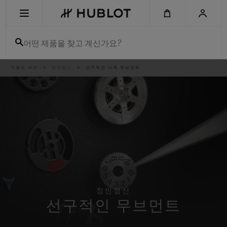
Skip
to
main
content
어떤 제품을 찾고 계신가요?
이
위블로 세계
장인정신
선구적인 시계 무브먼트
최근 검색
동
경
로
최근 검색이 없습니다
신제품
장인정신
선구적인 무브먼트