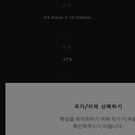
크기
빅뱅
34.8mm x 10.95mm
메카-10 세라믹 블루 45 MM
빅뱅
•
투르비용 오토매틱 네온
EUR 27,000
구성
SAXEM 44 MM
270
•
EUR 237,000
파워 리저브
14 DAYS
국가/지역 선택하기
환경을 최적화하기 위해 국가/지역
확인해주시기 바랍니다.