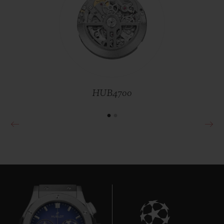
탁월한 타임피스
MP-11 14 데이 파워 리저브 블랙 사파
이어 45 MM
빅뱅
투르비옹 오토매틱 티타늄 세
•
라믹 44 MM
EUR 130,000
HUB4700
•
EUR 116,000