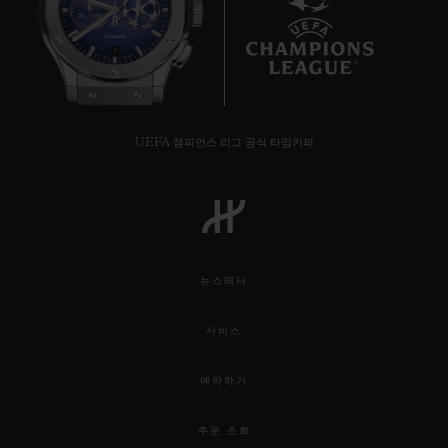
7
UEFA 챔피언스 리그 공식 타임키퍼
뉴스레터
빅뱅
서비스
투르비옹 오토매틱 킹 골드 카
본 44 MM
예약하기
•
주문 조회
EUR 128,000