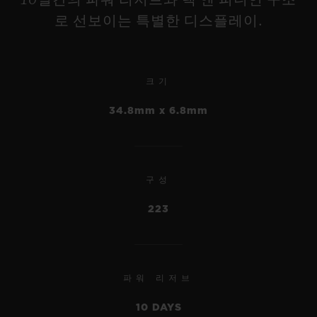
로 선보이는 특별한 디스플레이.
크기
빅뱅
34.8mm x 6.8mm
메카-10 티타늄 42 MM
빅뱅
유니코 킹 골드 세라믹 44
•
MM
EUR 24,700
구성
223
•
EUR 44,800
파워 리저브
10 DAYS