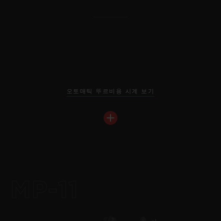
오토매틱 뚜르비용 시계 보기
빅뱅
메카-10 블랙 매직 45 MM
MP-11
•
EUR 27,000