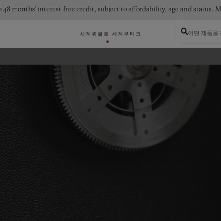
 48 months' interest-free credit, subject to affordability, age and status
어떤 제품을
시계
위블로 세계
부티크