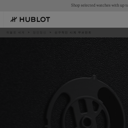
Skip
Shop selected watches with up to
to
main
content
이
위블로 세계
장인정신
선구적인 시계 무브먼트
동
경
로
최근 검색
신제품
최근 검색이 없습니다