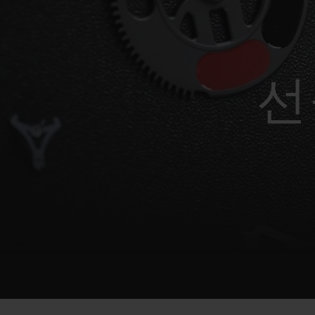
빅뱅
썸머 멀티 컬러 세라믹
선
익스클루시브 서비스
5+5 워런티
휴블로티스타 및
보증
연락처