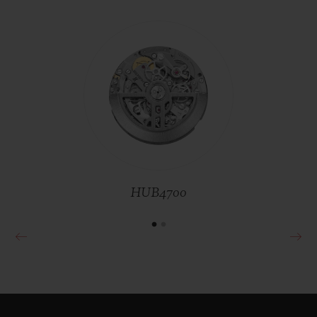
탁월한 타임피스
MP-11 14 데이 파워 리저브 블랙 사파
이어 45 MM
빅뱅
투르비옹 오토매틱 티타늄 세
•
라믹 44 MM
JPY 17,787,000
HUB4700
•
JPY 15,851,000