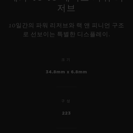
저브
10일간의 파워 리저브와 랙 앤 피니언 구조
로 선보이는 특별한 디스플레이.
크기
빅뱅
34.8mm x 6.8mm
메카-10 티타늄 42 MM
빅뱅
유니코 킹 골드 세라믹 44
•
MM
JPY 3,388,000
구성
223
•
JPY 6,138,000