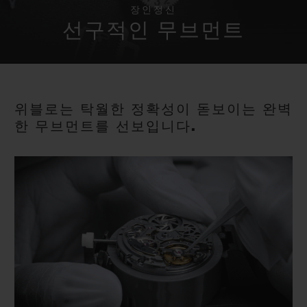
빅뱅
빅뱅
스피릿 오브 빅
장인정신
썸머 멀티 컬러 세라믹
피치 세라믹
에센셜 토프
선구적인 무브먼트
온라인 익스클
익스클루시브 서비스
위블로는 탁월한 정확성이 돋보이는 완벽
5+5 워런티
한 무브먼트를 선보입니다.
휴블로티스타 및 연장 보증
예상 배송일
무료 배송 & 반품
안전한 결제
기프트 파우치