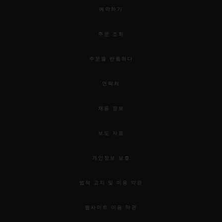
본 44 MM
예약하기
•
주문 조회
JPY 17,468,000
주문을 반품하다
연락처
채용 정보
보도 자료
개인정보 보호
법적 고지 및 이용 약관
웹사이트 이용 약관