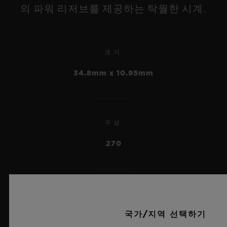
의 파워 리저브를 제공하는 탁월한 시계.
크기
빅뱅
34.8mm x 10.95mm
메카-10 세라믹 블루 45 MM
빅뱅
•
투르비용 오토매틱 네온
JPY 3,707,000
구성
SAXEM 44 MM
270
•
JPY 32,340,000
파워 리저브
국가/지역 선택하기
14 DAYS