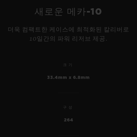
새로운 메카-10
더욱 컴팩트한 케이스에 최적화된 칼리버로
10일간의 파워 리저브 제공.
크기
33.4mm x 6.8mm
빅뱅
리로디드 티타늄 세라믹 44
구성
MM
264
•
JPY 3,223,000