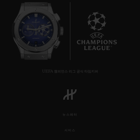
8
UEFA 챔피언스 리그 공식 타임키퍼
뉴스레터
빅뱅
서비스
투르비옹 오토매틱 킹 골드 카