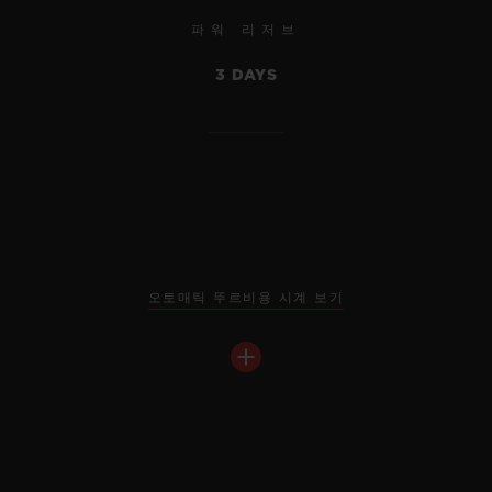
파워 리저브
3 DAYS
오토매틱 뚜르비용 시계 보기
빅뱅
메카-10 블랙 매직 45 MM