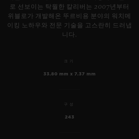
로 선보이는 탁월한 칼리버는 2007년부터
위블로가 개발해온 뚜르비용 분야의 워치메
이킹 노하우와 전문 기술을 고스란히 드러냅
니다.
빅뱅
메카-10 반투명 카본 42 MM
크기
빅뱅
스퀘어 뱅
33.80 mm x 7.37 mm
메카-10 티타늄 45 MM
•
유니코 킹 골드 세라믹 42
JPY 4,037,000
MM
•
JPY 3,388,000
구성
•
JPY 6,138,000
243