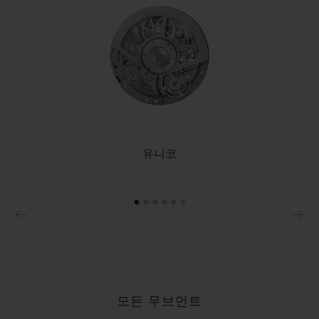
투르비옹 크로노그래프 캐시드럴 미닛
리피터 폴리시드 티타늄 45 MM
•
JPY 45,276,000
유니코
모든 무브먼트