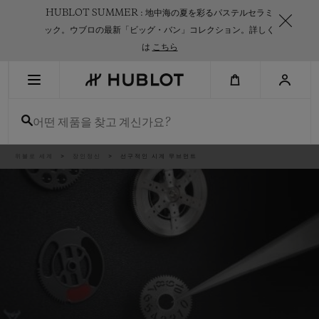
Skip
HUBLOT SUMMER : 地中海の夏を彩るパステルセラミ
to
main
ック。ウブロの最新「ビッグ・バン」コレクション。詳しく
content
は
こちら
최근 검색
어떤 제품을 찾고 계신가요?
최근 검색이 없습니다
신제품
이
위블로 세계
장인정신
선구적인 시계 무브먼트
동
경
로