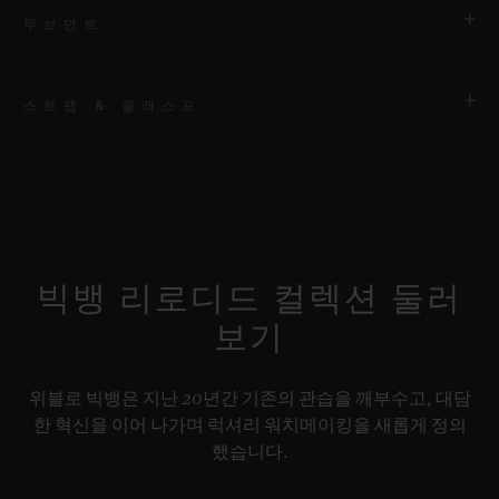
무브먼트
스트랩 & 클래스프
무브먼트
HUB1280 유니코 매뉴팩처 셀프 와인딩 크로노그래프 플라이백
무브먼트 및 컬럼 휠
스트랩
스페셜 “H” 스티치 디테일의 블랙 러버 및 블랙 패브릭 스트랩. 추
파워 리저브
가 스트랩: 블랙 스트럭처드 라인드 러버 스트랩.
약 72시간
빅뱅 리로디드 컬렉션 둘러
보기
클래스프
블랙 세라믹 & 티타늄 디플로이언트 버클 클래스프
위블로 빅뱅은 지난 20년간 기존의 관습을 깨부수고, 대담
한 혁신을 이어 나가며 럭셔리 워치메이킹을 새롭게 정의
했습니다.