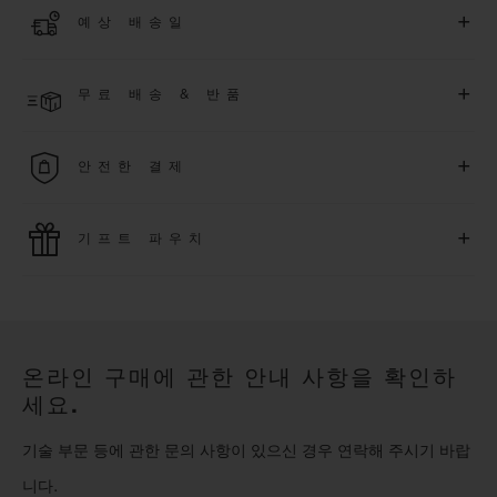
+
예상 배송일
에 대해
5
년 추가 워런티 혜택
(
약관 적용
)
을 받으세요
.
또한 다양
한 익스클루시브 이벤트에도 참여하실 수 있습니다
.
결제 접수 후 영업일 기준 3~5일 이내에 배송될 것으로 예상됩니
더 알아보기
+
무료 배송 & 반품
다. *재고 상황에 따라 달라질 수 있습니다*.
무료 배송 및 간단하고 편리하게 이용할 수 있는 무료 반품 혜택
+
안전한 결제
을 누려보세요
위블로는 최신 결제 기술을 활용합니다. 온라인으로 구매하신
+
기프트 파우치
모든 제품은 빠르고 안전하게 결제가 가능하며, 개인정보를 안
전하게 보호합니다.
위블로의 무료 기프트 파우치로 기프트에 더욱 특별한 매력을 더
해보세요.
온라인 구매에 관한 안내 사항을 확인하
세요.
기술 부문 등에 관한 문의 사항이 있으신 경우 연락해 주시기 바랍
니다.