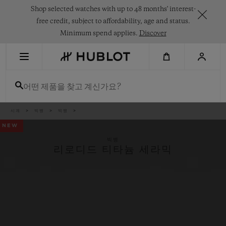
Skip
Shop selected watches with up to 48 months' interest-
to
main
free credit, subject to affordability, age and status.
content
Minimum spend applies.
Discover
최근 검색
어떤 제품을 찾고 계신가요?
최근 검색이 없습니다
신제품
이
시계
빅뱅
빅뱅
동
경
NEW
로
빅뱅
리로디드 티타늄 세라믹