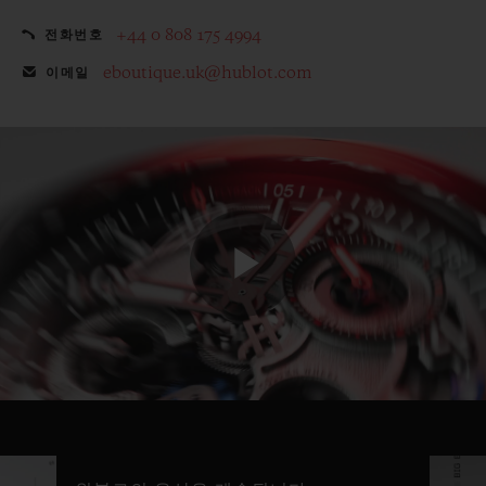
+44 0 808 175 4994
전화번호
eboutique.uk@hublot.com
이메일
Play
Video