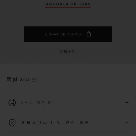
DISCOVER OPTIONS
장바구니에 추가하기
예약하기
특별 서비스
+
5+5 워런티
2026년 1월 1일부터 구매한 모든 워치에는 5년 국제 워런티가 적
+
휴블로티스타 및 연장 보증
용됩니다.
더 알아보기
위블로 커뮤니티에 가입하여
2026
년
1
월
1
일 이후 구매한 워치