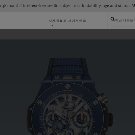
 48 months' interest-free credit, subject to affordability, age and status
어떤 제품을
시계
위블로 세계
부티크