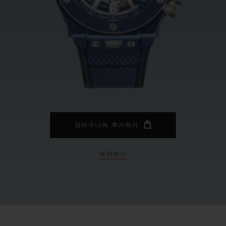
빅뱅
스피릿 오브 빅뱅
피치 세라믹
에센셜 토프
리로디
온라인 익스클루시브
 연장
예상 배송일
무료 배송 & 반품
안전한 결제
기
장바구니에 추가하기
예약하기
부티크 검색