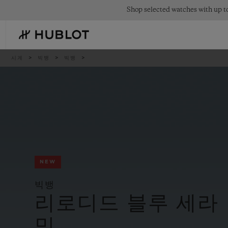
Skip
Shop selected watches with up to
to
main
content
이
시계
빅뱅
빅뱅
동
경
로
최근 검색
신제품
최근 검색이 없습니다
NEW
빅뱅
리로디드 블루 세라
믹