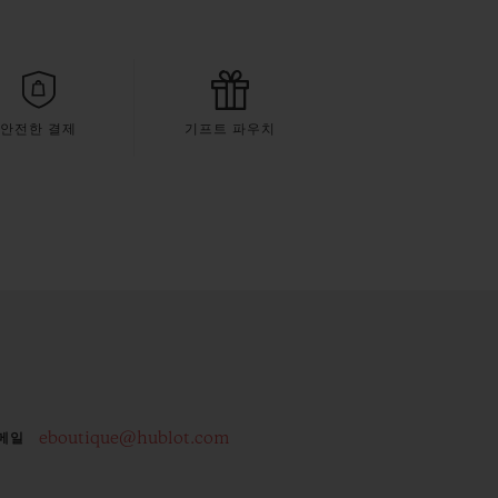
안전한 결제
기프트 파우치
eboutique@hublot.com
메일