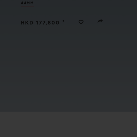
빅뱅
44MM
썸머 멀티 컬러 세라믹
•
HKD 177,800
익스클루시브 서비스
5+5 워런티
휴블로티스타 및
보증
연락처