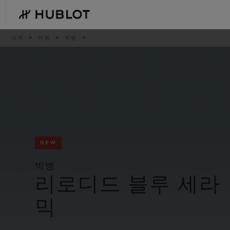
Skip
to
main
content
이
시계
빅뱅
빅뱅
동
경
로
최근 검색
신제품
최근 검색이 없습니다
NEW
빅뱅
리로디드 블루 세라
믹