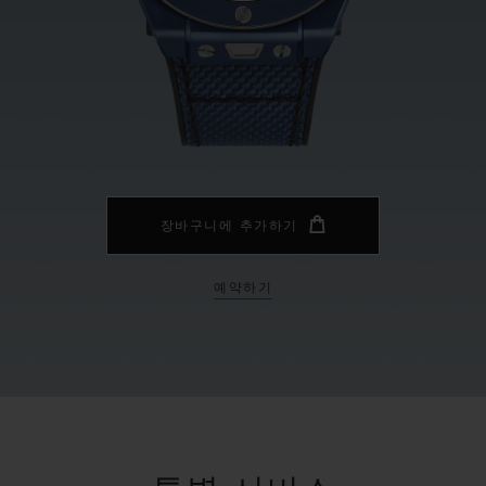
빅뱅
스피릿 오브 빅뱅
피치 세라믹
에센셜 토프
리로디
온라인 익스클루시브
 연장
예상 배송일
무료 배송 & 반품
안전한 결제
기
장바구니에 추가하기
예약하기
부티크 검색