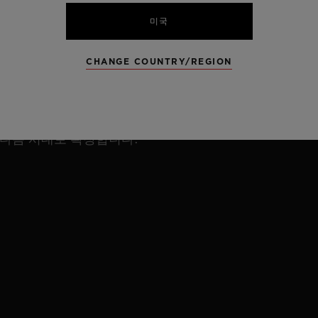
위블로의 유산은 계속됩니다.
미국
2026년, 지금까지의 DNA는 고스란히 간직한 채 새로
CHANGE COUNTRY/REGION
운 에너지와 더욱 발전한 메커니즘, 보다 날렵해진 디자
인과 강력한 정체성으로 안팎 모두 새롭게 거듭난 아이콘
이 돌아옵니다. 빅뱅 리로디드는 빅뱅과 유니코의 유산
다음 시대로 확장합니다.