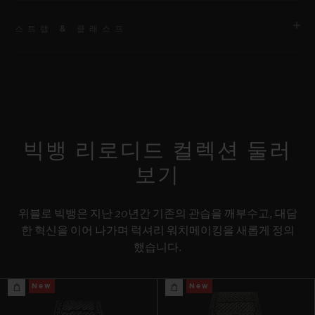
스트랩 & 클래스프
무브먼트
HUB1280 유니코 매뉴팩처 셀프 와인딩 크로노그래프 플라이백
무브먼트 및 컬럼 휠
스트랩
스페셜 “H” 스티치 디테일의 블랙 러버 및 블루 패브릭 스트랩. 추
파워 리저브
가 스트랩: 블랙 스트럭처드 라인드 러버 스트랩.
약 72시간
빅뱅 리로디드 컬렉션 둘러
보기
클래스프
블랙 세라믹 및 블랙 티타늄 디플로이언트 버클 클래스프
위블로 빅뱅은 지난 20년간 기존의 관습을 깨부수고, 대담
한 혁신을 이어 나가며 럭셔리 워치메이킹을 새롭게 정의
했습니다.
New
New