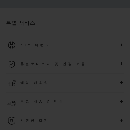
특별 서비스
+
5+5 워런티
2026년 1월 1일부터 구매한 모든 워치에는 5년 국제 워런티가 적
+
휴블로티스타 및 연장 보증
용됩니다.
더 알아보기
위블로 커뮤니티에 가입하여
2026
년
1
월
1
일 이후 구매한 워치
+
예상 배송일
에 대해
5
년 추가 워런티 혜택
(
약관 적용
)
을 받으세요
.
또한 다양
한 익스클루시브 이벤트에도 참여하실 수 있습니다
.
결제 접수 후 영업일 기준 4~9일 이내에 배송될 것으로 예상됩니
더 알아보기
+
무료 배송 & 반품
다. *재고 상황에 따라 달라질 수 있습니다*.
무료 배송 및 간단하고 편리하게 이용할 수 있는 무료 반품 혜택
+
안전한 결제
을 누려보세요