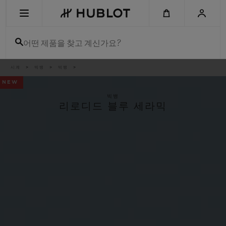
Skip
to
main
content
어떤 제품을 찾고 계신가요?
이
시계
빅뱅
빅뱅
최근 검색
동
경
NEW
로
최근 검색이 없습니다
빅뱅
리로디드 블루 세라믹
신제품