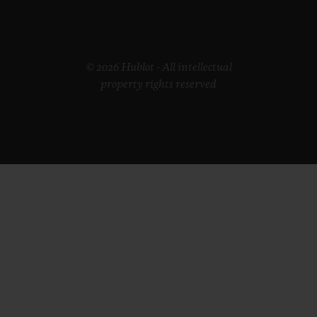
© 2026 Hublot - All intellectual
property rights reserved