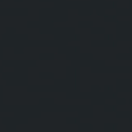
빅뱅
빅뱅
스피릿 오브 빅
썸머 멀티 컬러 세라믹
피치 세라믹
에센셜 토프
온라인 익스클
익스클루시브 서비스
5+5 워런티
휴블로티스타 및 연장 보증
예상 배송일
무료 배송 & 반품
안전한 결제
기프트 파우치